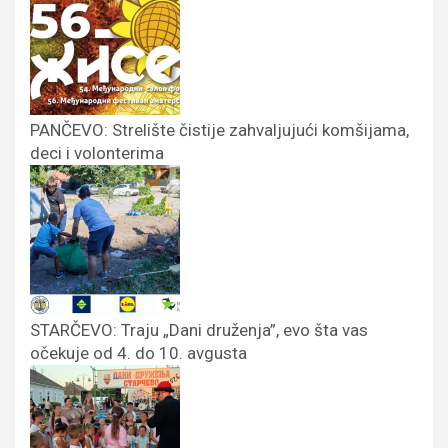
PANČEVO: Strelište čistije zahvaljujući komšijama,
deci i volonterima
STARČEVO: Traju „Dani druženja”, evo šta vas
očekuje od 4. do 10. avgusta