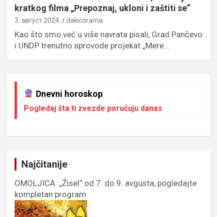
kratkog filma „Prepoznaj, ukloni i zaštiti se”
3. август 2024.
dakicorama
Kao što smo već u više navrata pisali, Grad Pančevo
i UNDP trenutno sprovode projekat „Mere…
Dnevni horoskop
Pogledaj šta ti zvezde poručuju danas
Najčitanije
OMOLJICA: „Žisel“ od 7. do 9. avgusta, pogledajte
kompletan program