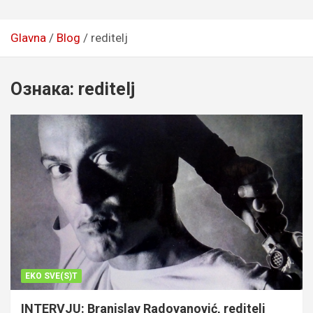
Glavna
Blog
reditelj
Ознака:
reditelj
EKO SVE(S)T
INTERVJU: Branislav Radovanović, reditelj