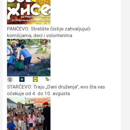
PANČEVO: Strelište čistije zahvaljujući
komšijama, deci i volonterima
STARČEVO: Traju „Dani druženja”, evo šta vas
očekuje od 4. do 10. avgusta