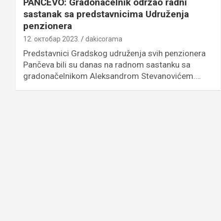
PANČEVO: Gradonačelnik održao radni
sastanak sa predstavnicima Udruženja
penzionera
12. октобар 2023.
dakicorama
Predstavnici Gradskog udruženja svih penzionera
Pančeva bili su danas na radnom sastanku sa
gradonačelnikom Aleksandrom Stevanovićem.…