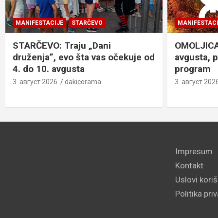
MANIFESTACIJE
STARČEVO
MANIFESTACI
STARČEVO: Traju „Dani
OMOLJICA: 
druženja”, evo šta vas očekuje od
avgusta, 
4. do 10. avgusta
program
3. август 2026.
dakicorama
3. август 2026
Impresum
Kontakt
Uslovi kori
Politika pri