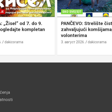
JE
EKO SVE(S)T
„Žisel“ od 7. do 9.
PANČEVO: Strelište čist
pogledajte kompletan
zahvaljujući komšijama,
volonterima
.
dakicorama
3. август 2026.
dakicorama
šćenja
vatnosti