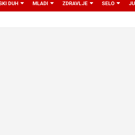
SKI DUH
MLADI
ZDRAVLJE
SELO
JU