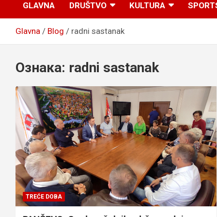
GLAVNA
DRUŠTVO
KULTURA
SPORT
Glavna
Blog
radni sastanak
Ознака:
radni sastanak
TREĆE DOBA