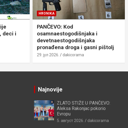
HRONIKA
ije
PANČEVO: Kod
 deci i
osamnaestogodišnjaka i
devetnaestogodišnjaka
pronađena droga i gasni pištolj
29. јул 2026.
dakicorama
Najnovije
ZLATO STIŽE U PANČEVO:
Aleksa Rakonjac pokorio
Evropu
5. август 2026.
dakicorama