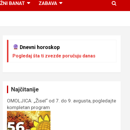
ŽNI BANAT
ZABAVA
Dnevni horoskop
Pogledaj šta ti zvezde poručuju danas
Najčitanije
OMOLJICA: „Žisel“ od 7. do 9. avgusta, pogledajte
kompletan program