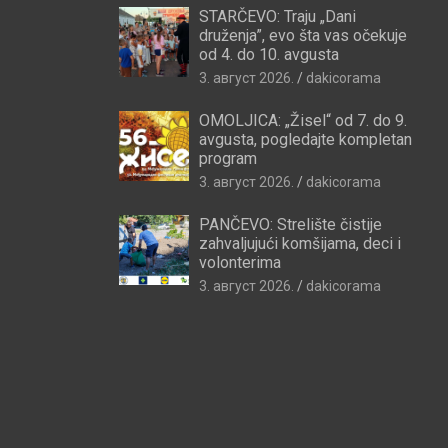
STARČEVO: Traju „Dani
druženja”, evo šta vas očekuje
od 4. do 10. avgusta
3. август 2026.
dakicorama
OMOLJICA: „Žisel“ od 7. do 9.
avgusta, pogledajte kompletan
program
3. август 2026.
dakicorama
PANČEVO: Strelište čistije
zahvaljujući komšijama, deci i
volonterima
3. август 2026.
dakicorama