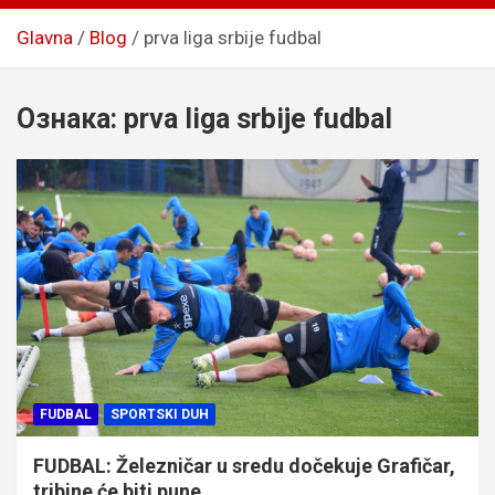
Glavna
Blog
prva liga srbije fudbal
Ознака:
prva liga srbije fudbal
FUDBAL
SPORTSKI DUH
FUDBAL: Železničar u sredu dočekuje Grafičar,
tribine će biti pune