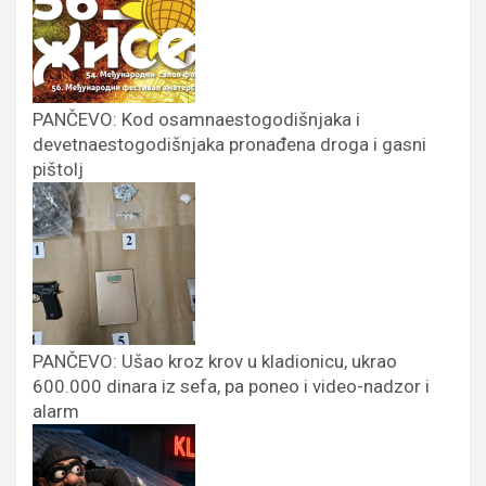
PANČEVO: Kod osamnaestogodišnjaka i
devetnaestogodišnjaka pronađena droga i gasni
pištolj
PANČEVO: Ušao kroz krov u kladionicu, ukrao
600.000 dinara iz sefa, pa poneo i video-nadzor i
alarm