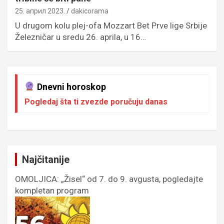
25. април 2023.
dakicorama
U drugom kolu plej-ofa Mozzart Bet Prve lige Srbije
Železničar u sredu 26. aprila, u 16…
Dnevni horoskop
Pogledaj šta ti zvezde poručuju danas
Najčitanije
OMOLJICA: „Žisel“ od 7. do 9. avgusta, pogledajte
kompletan program