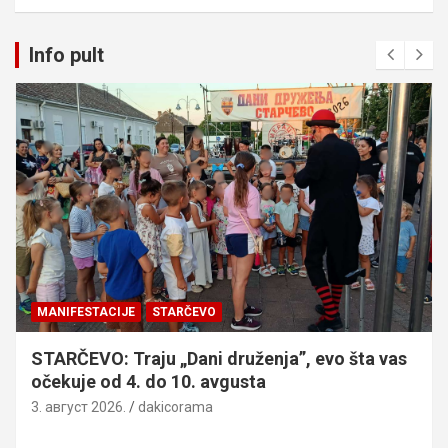
Info pult
MANIFESTACIJE
STARČEVO
STARČEVO: Traju „Dani druženja”, evo šta vas
očekuje od 4. do 10. avgusta
3. август 2026.
dakicorama