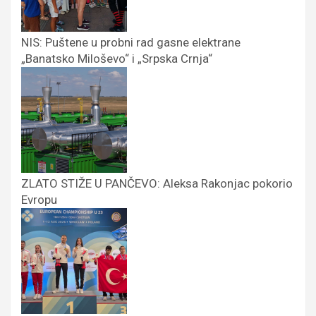
NIS: Puštene u probni rad gasne elektrane
„Banatsko Miloševo“ i „Srpska Crnja“
ZLATO STIŽE U PANČEVO: Aleksa Rakonjac pokorio
Evropu