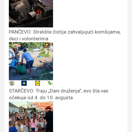
PANČEVO: Strelište čistije zahvaljujući komšijama,
deci i volonterima
STARČEVO: Traju „Dani druženja”, evo šta vas
očekuje od 4. do 10. avgusta