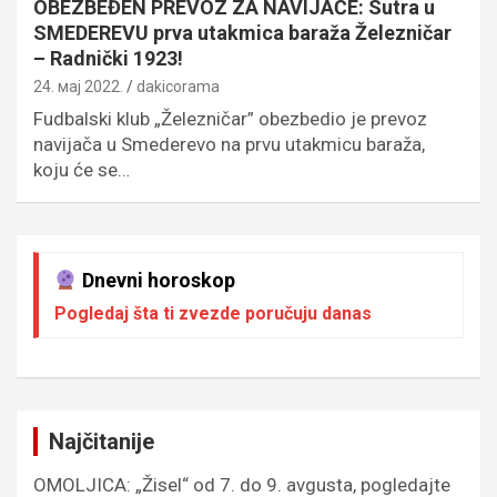
OBEZBEĐEN PREVOZ ZA NAVIJAČE: Sutra u
SMEDEREVU prva utakmica baraža Železničar
– Radnički 1923!
24. мај 2022.
dakicorama
Fudbalski klub „Železničar” obezbedio je prevoz
navijača u Smederevo na prvu utakmicu baraža,
koju će se…
Dnevni horoskop
Pogledaj šta ti zvezde poručuju danas
Najčitanije
OMOLJICA: „Žisel“ od 7. do 9. avgusta, pogledajte