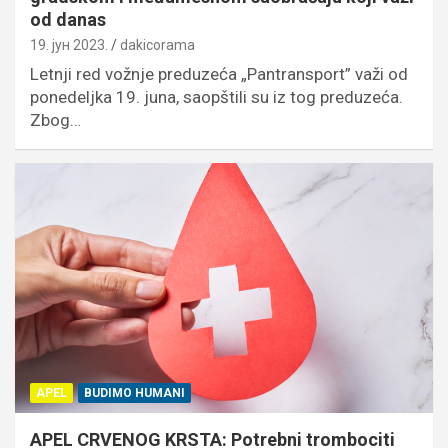
od danas
19. јун 2023.
dakicorama
Letnji red vožnje preduzeća „Pantransport” važi od
ponedeljka 19. juna, saopštili su iz tog preduzeća.
Zbog…
APEL
BUDIMO HUMANI
APEL CRVENOG KRSTA: Potrebni trombociti