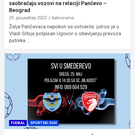
saobraćaju vozovi na relaciji Pančevo –
Beograd
29. децембар 2022.
dakicorama
Želja Pančevaca napokon se ostvarila: jutros je u
Vladi Srbije potpisan Ugovor o obavljanju prevoza
putnika…
FUDBAL
SPORTSKI DUH