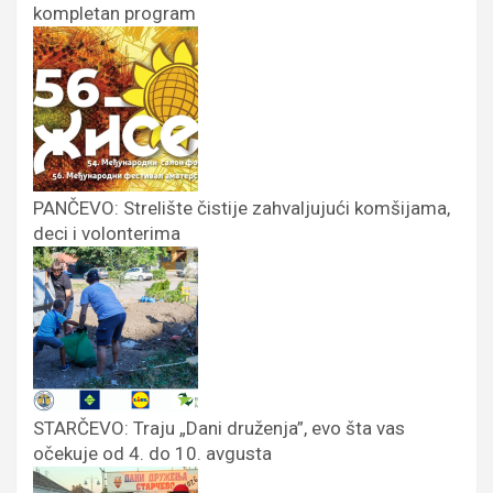
kompletan program
PANČEVO: Strelište čistije zahvaljujući komšijama,
deci i volonterima
STARČEVO: Traju „Dani druženja”, evo šta vas
očekuje od 4. do 10. avgusta