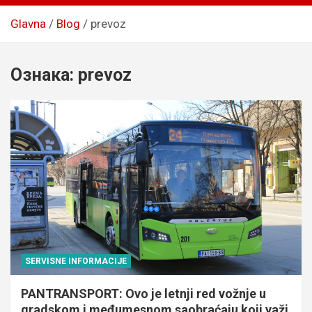
Glavna
Blog
prevoz
Ознака:
prevoz
SERVISNE INFORMACIJE
PANTRANSPORT: Ovo je letnji red vožnje u
gradskom i međumesnom saobraćaju koji važi