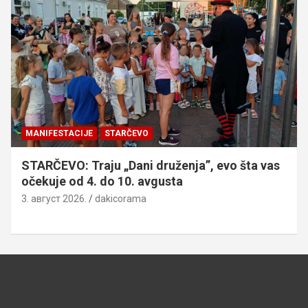
MANIFESTACIJE
STARČEVO
STARČEVO: Traju „Dani druženja”, evo šta vas
očekuje od 4. do 10. avgusta
3. август 2026.
dakicorama