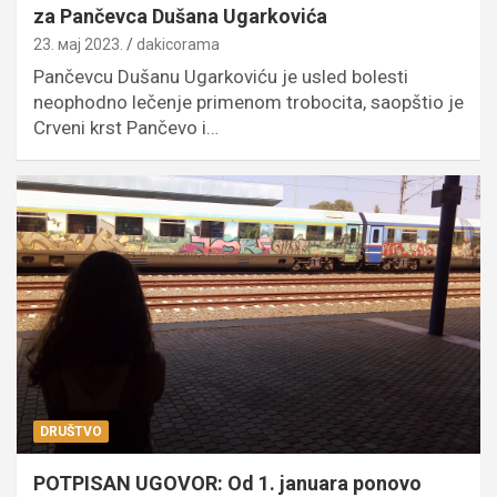
za Pančevca Dušana Ugarkovića
23. мај 2023.
dakicorama
Pančevcu Dušanu Ugarkoviću je usled bolesti
neophodno lečenje primenom trobocita, saopštio je
Crveni krst Pančevo i…
DRUŠTVO
POTPISAN UGOVOR: Od 1. januara ponovo