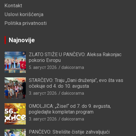
Kontakt
Uslovi korišćenja
Politika privatnosti
Najnovije
ZLATO STIŽE U PANČEVO: Aleksa Rakonjac
pokorio Evropu
5. август 2026.
dakicorama
STARČEVO: Traju „Dani druženja”, evo šta vas
očekuje od 4. do 10. avgusta
3. август 2026.
dakicorama
OMOLJICA: „Žisel“ od 7. do 9. avgusta,
pogledajte kompletan program
3. август 2026.
dakicorama
PANČEVO: Strelište čistije zahvaljujući