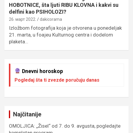
HOBOTNICE, šta ljuti RIBU KLOVNA i kakvi su
delfini kao PSIHOLOZI?
26. март 2022.
dakicorama
Izložbom fotografija koja je otvorena u ponedeljak
21. marta, u foajeu Kulturnog centra i dodelom
plaketa…
Dnevni horoskop
Pogledaj šta ti zvezde poručuju danas
Najčitanije
OMOLJICA: „Žisel“ od 7. do 9. avgusta, pogledajte
kompletan program