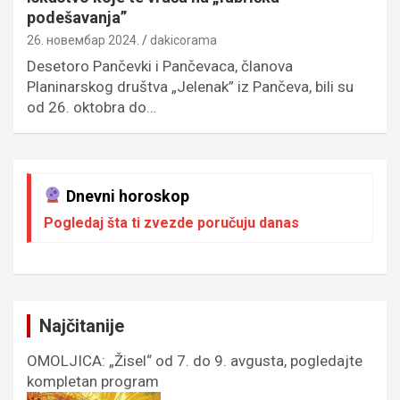
podešavanja”
26. новембар 2024.
dakicorama
Desetoro Pančevki i Pančevaca, članova
Planinarskog društva „Jelenak” iz Pančeva, bili su
od 26. oktobra do…
Dnevni horoskop
Pogledaj šta ti zvezde poručuju danas
Najčitanije
OMOLJICA: „Žisel“ od 7. do 9. avgusta, pogledajte
kompletan program