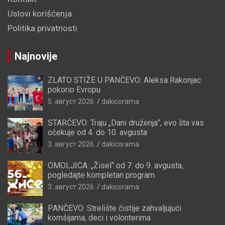
Uslovi korišćenja
Politika privatnosti
Najnovije
ZLATO STIŽE U PANČEVO: Aleksa Rakonjac
pokorio Evropu
5. август 2026.
dakicorama
STARČEVO: Traju „Dani druženja”, evo šta vas
očekuje od 4. do 10. avgusta
3. август 2026.
dakicorama
OMOLJICA: „Žisel“ od 7. do 9. avgusta,
pogledajte kompletan program
3. август 2026.
dakicorama
PANČEVO: Strelište čistije zahvaljujući
komšijama, deci i volonterima