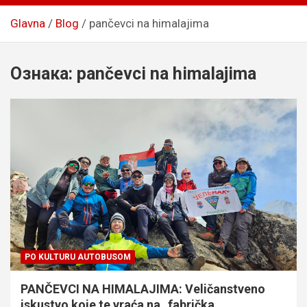
Glavna
Blog
pančevci na himalajima
Ознака:
pančevci na himalajima
PO KULTURU AUTOBUSOM
PANČEVCI NA HIMALAJIMA: Veličanstveno
iskustvo koje te vraća na „fabrička