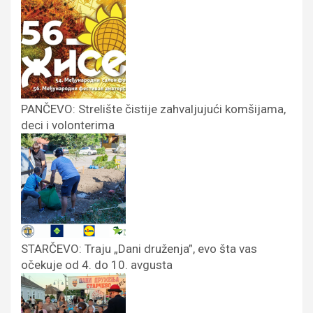
PANČEVO: Strelište čistije zahvaljujući komšijama,
deci i volonterima
STARČEVO: Traju „Dani druženja”, evo šta vas
očekuje od 4. do 10. avgusta