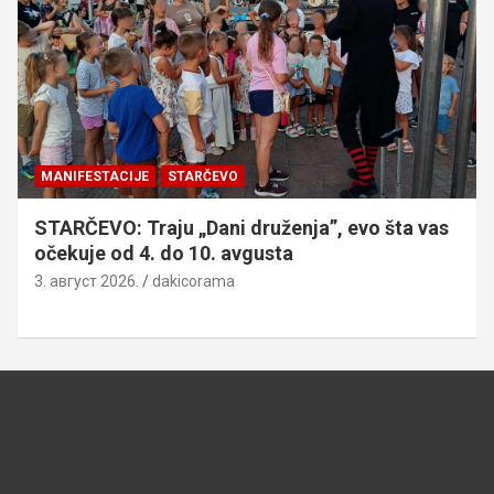
MANIFESTACIJE
STARČEVO
STARČEVO: Traju „Dani druženja”, evo šta vas
očekuje od 4. do 10. avgusta
3. август 2026.
dakicorama