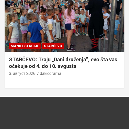
MANIFESTACIJE
STARČEVO
STARČEVO: Traju „Dani druženja”, evo šta vas
očekuje od 4. do 10. avgusta
3. август 2026.
dakicorama