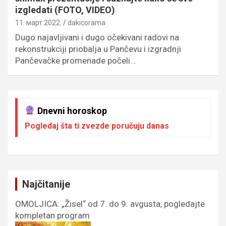
izgledati (FOTO, VIDEO)
11. март 2022.
dakicorama
Dugo najavljivani i dugo očekivani radovi na
rekonstrukciji priobalja u Pančevu i izgradnji
Pančevačke promenade počeli…
Dnevni horoskop
Pogledaj šta ti zvezde poručuju danas
Najčitanije
OMOLJICA: „Žisel“ od 7. do 9. avgusta, pogledajte
kompletan program