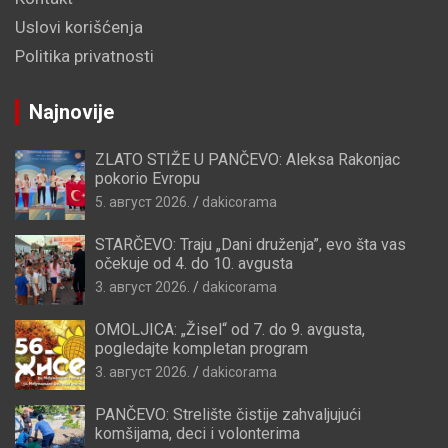
Uslovi korišćenja
Politika privatnosti
Najnovije
ZLATO STIŽE U PANČEVO: Aleksa Rakonjac
pokorio Evropu
5. август 2026.
dakicorama
STARČEVO: Traju „Dani druženja”, evo šta vas
očekuje od 4. do 10. avgusta
3. август 2026.
dakicorama
OMOLJICA: „Žisel“ od 7. do 9. avgusta,
pogledajte kompletan program
3. август 2026.
dakicorama
PANČEVO: Strelište čistije zahvaljujući
komšijama, deci i volonterima