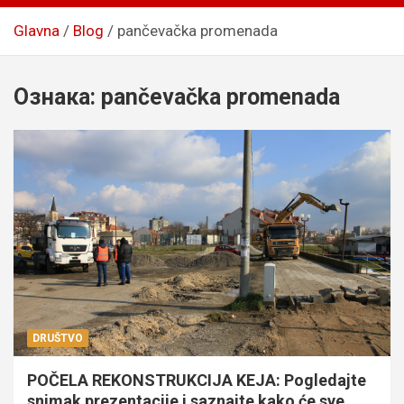
Glavna
Blog
pančevačka promenada
Ознака:
pančevačka promenada
DRUŠTVO
POČELA REKONSTRUKCIJA KEJA: Pogledajte
snimak prezentacije i saznajte kako će sve