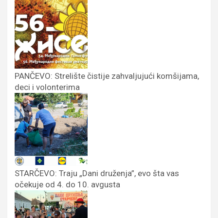
PANČEVO: Strelište čistije zahvaljujući komšijama,
deci i volonterima
STARČEVO: Traju „Dani druženja”, evo šta vas
očekuje od 4. do 10. avgusta