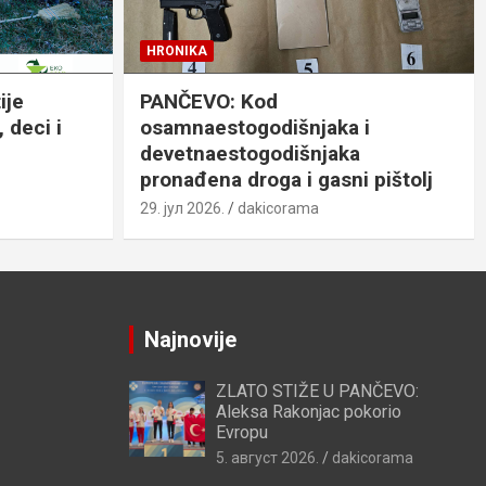
HRONIKA
ije
PANČEVO: Kod
 deci i
osamnaestogodišnjaka i
devetnaestogodišnjaka
pronađena droga i gasni pištolj
29. јул 2026.
dakicorama
Najnovije
ZLATO STIŽE U PANČEVO:
Aleksa Rakonjac pokorio
Evropu
5. август 2026.
dakicorama