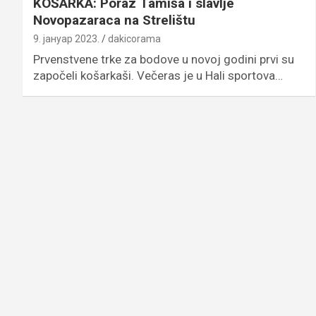
KOŠARKA: Poraz Tamiša i slavlje
Novopazaraca na Strelištu
9. јануар 2023.
dakicorama
Prvenstvene trke za bodove u novoj godini prvi su
započeli košarkaši. Večeras je u Hali sportova…