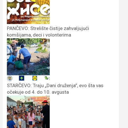
PANČEVO: Strelište čistije zahvaljujući
komšijama, deci i volonterima
STARČEVO: Traju „Dani druženja”, evo šta vas
očekuje od 4. do 10. avgusta