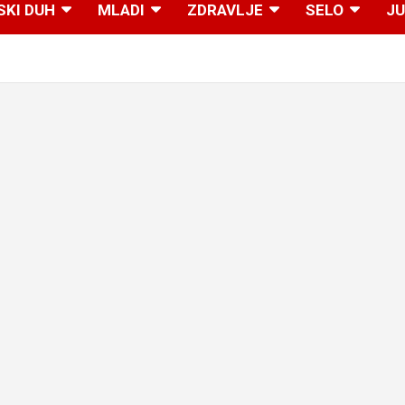
SKI DUH
MLADI
ZDRAVLJE
SELO
JU