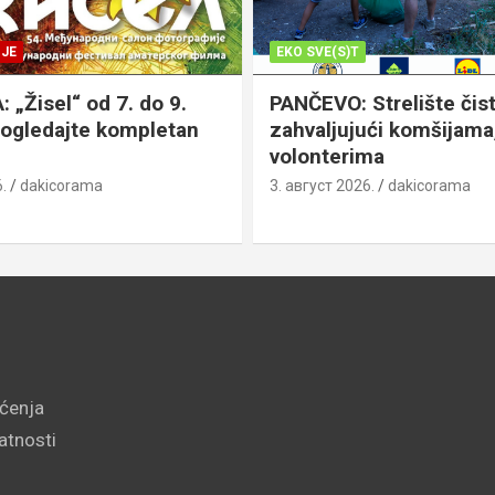
JE
EKO SVE(S)T
„Žisel“ od 7. do 9.
PANČEVO: Strelište čist
pogledajte kompletan
zahvaljujući komšijama,
volonterima
.
dakicorama
3. август 2026.
dakicorama
šćenja
vatnosti