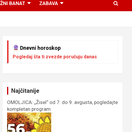
ŽNI BANAT
ZABAVA
Dnevni horoskop
Pogledaj šta ti zvezde poručuju danas
Najčitanije
OMOLJICA: „Žisel“ od 7. do 9. avgusta, pogledajte
kompletan program