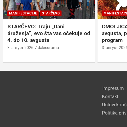
MANIFESTACIJE
STARČEVO
MANIFESTACI
STARČEVO: Traju „Dani
OMOLJICA: 
druženja”, evo šta vas očekuje od
avgusta, 
4. do 10. avgusta
program
3. август 2026.
dakicorama
3. август 2026
Impresum
Kontakt
Uslovi kori
Politika pri