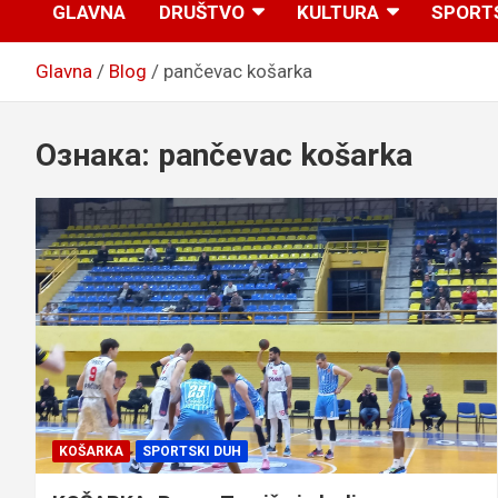
GLAVNA
DRUŠTVO
KULTURA
SPORT
Glavna
Blog
pančevac košarka
Ознака:
pančevac košarka
KOŠARKA
SPORTSKI DUH