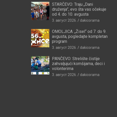
STARČEVO: Traju „Dani
druženja”, evo šta vas očekuje
od 4. do 10. avgusta
3. август 2026.
dakicorama
OMOLJICA: „Žisel“ od 7. do 9.
avgusta, pogledajte kompletan
program
3. август 2026.
dakicorama
PANČEVO: Strelište čistije
zahvaljujući komšijama, deci i
volonterima
3. август 2026.
dakicorama