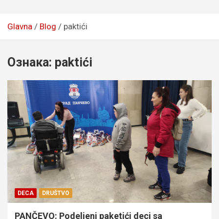
Glavna
Blog
paktići
Ознака:
paktići
DECA
DRUŠTVO
PANČEVO: Podeljeni paketići deci sa