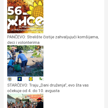
PANČEVO: Strelište čistije zahvaljujući komšijama,
deci i volonterima
STARČEVO: Traju „Dani druženja”, evo šta vas
očekuje od 4. do 10. avgusta