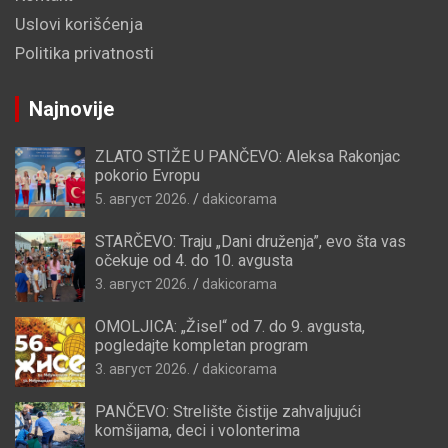
Uslovi korišćenja
Politika privatnosti
Najnovije
ZLATO STIŽE U PANČEVO: Aleksa Rakonjac
pokorio Evropu
5. август 2026.
dakicorama
STARČEVO: Traju „Dani druženja”, evo šta vas
očekuje od 4. do 10. avgusta
3. август 2026.
dakicorama
OMOLJICA: „Žisel“ od 7. do 9. avgusta,
pogledajte kompletan program
3. август 2026.
dakicorama
PANČEVO: Strelište čistije zahvaljujući
komšijama, deci i volonterima