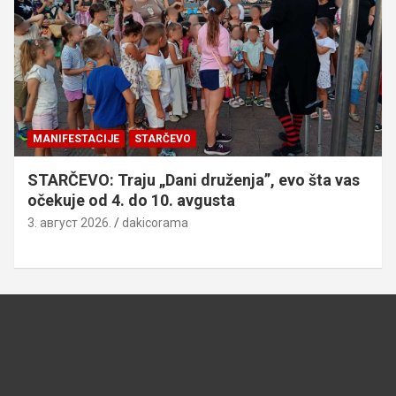
MANIFESTACIJE
STARČEVO
STARČEVO: Traju „Dani druženja”, evo šta vas
očekuje od 4. do 10. avgusta
3. август 2026.
dakicorama