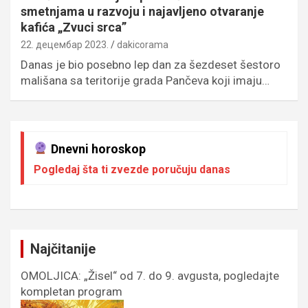
smetnjama u razvoju i najavljeno otvaranje
kafića „Zvuci srca”
22. децембар 2023.
dakicorama
Danas je bio posebno lep dan za šezdeset šestoro
mališana sa teritorije grada Pančeva koji imaju…
Dnevni horoskop
Pogledaj šta ti zvezde poručuju danas
Najčitanije
OMOLJICA: „Žisel“ od 7. do 9. avgusta, pogledajte
kompletan program