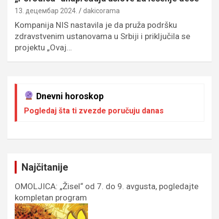
13. децембар 2024.
dakicorama
Kompanija NIS nastavila je da pruža podršku
zdravstvenim ustanovama u Srbiji i priključila se
projektu „Ovaj…
Dnevni horoskop
Pogledaj šta ti zvezde poručuju danas
Najčitanije
OMOLJICA: „Žisel“ od 7. do 9. avgusta, pogledajte
kompletan program