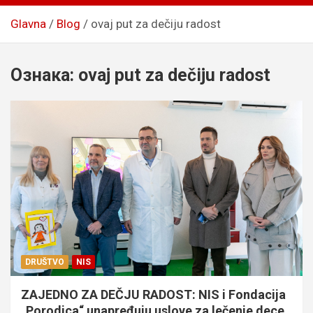
Glavna
Blog
ovaj put za dečiju radost
Ознака:
ovaj put za dečiju radost
DRUŠTVO
NIS
ZAJEDNO ZA DEČJU RADOST: NIS i Fondacija
„Porodica“ unapređuju uslove za lečenje dece