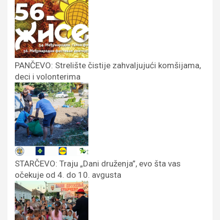
PANČEVO: Strelište čistije zahvaljujući komšijama,
deci i volonterima
STARČEVO: Traju „Dani druženja”, evo šta vas
očekuje od 4. do 10. avgusta