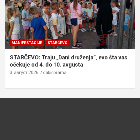
MANIFESTACIJE
STARČEVO
STARČEVO: Traju „Dani druženja”, evo šta vas
očekuje od 4. do 10. avgusta
3. август 2026.
dakicorama