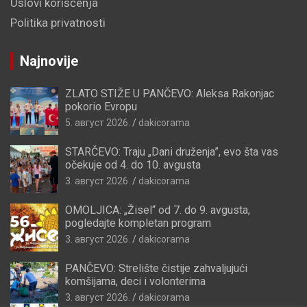
Uslovi korišćenja
Politika privatnosti
Najnovije
ZLATO STIŽE U PANČEVO: Aleksa Rakonjac
pokorio Evropu
5. август 2026.
dakicorama
STARČEVO: Traju „Dani druženja”, evo šta vas
očekuje od 4. do 10. avgusta
3. август 2026.
dakicorama
OMOLJICA: „Žisel“ od 7. do 9. avgusta,
pogledajte kompletan program
3. август 2026.
dakicorama
PANČEVO: Strelište čistije zahvaljujući
komšijama, deci i volonterima
3. август 2026.
dakicorama