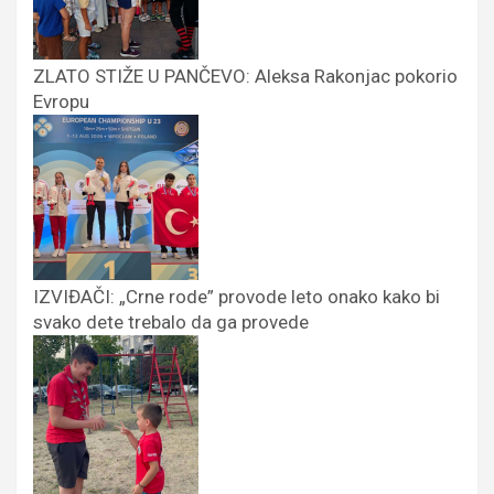
ZLATO STIŽE U PANČEVO: Aleksa Rakonjac pokorio
Evropu
IZVIĐAČI: „Crne rode” provode leto onako kako bi
svako dete trebalo da ga provede