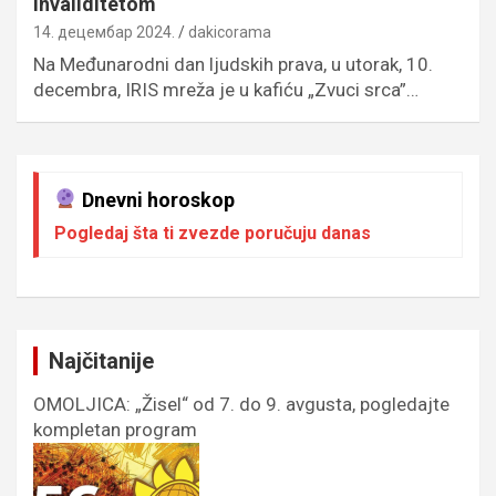
invaliditetom
14. децембар 2024.
dakicorama
Na Međunarodni dan ljudskih prava, u utorak, 10.
decembra, IRIS mreža je u kafiću „Zvuci srca”…
Dnevni horoskop
Pogledaj šta ti zvezde poručuju danas
Najčitanije
OMOLJICA: „Žisel“ od 7. do 9. avgusta, pogledajte
kompletan program