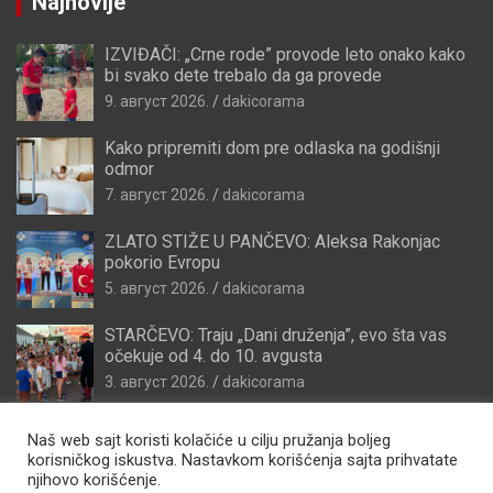
Najnovije
IZVIĐAČI: „Crne rode” provode leto onako kako
bi svako dete trebalo da ga provede
9. август 2026.
dakicorama
Kako pripremiti dom pre odlaska na godišnji
odmor
7. август 2026.
dakicorama
ZLATO STIŽE U PANČEVO: Aleksa Rakonjac
pokorio Evropu
5. август 2026.
dakicorama
STARČEVO: Traju „Dani druženja”, evo šta vas
očekuje od 4. do 10. avgusta
3. август 2026.
dakicorama
Naš web sajt koristi kolačiće u cilju pružanja boljeg
korisničkog iskustva. Nastavkom korišćenja sajta prihvatate
njihovo korišćenje.