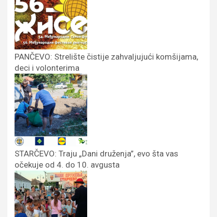
PANČEVO: Strelište čistije zahvaljujući komšijama,
deci i volonterima
STARČEVO: Traju „Dani druženja”, evo šta vas
očekuje od 4. do 10. avgusta