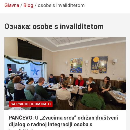
Glavna
Blog
osobe s invaliditetom
Ознака:
osobe s invaliditetom
SA PSIHOLOGOM NA TI
PANČEVO: U „Zvucima srca” održan društveni
dijalog o radnoj integraciji osoba s