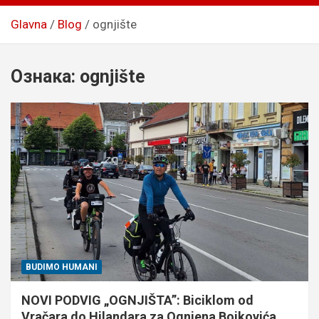
Glavna
Blog
ognjište
Ознака:
ognjište
BUDIMO HUMANI
NOVI PODVIG „OGNJIŠTA”: Biciklom od
Vračara do Hilandara za Ognjena Bojkovića