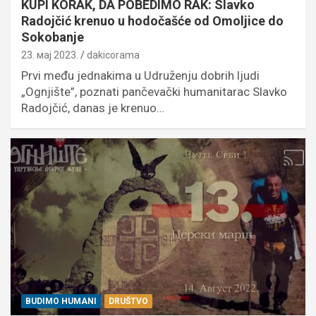
KUPI KORAK, DA POBEDIMO RAK: Slavko
Radojčić krenuo u hodočašće od Omoljice do
Sokobanje
23. мај 2023.
dakicorama
Prvi među jednakima u Udruženju dobrih ljudi
„Ognjište”, poznati pančevački humanitarac Slavko
Radojčić, danas je krenuo…
BUDIMO HUMANI
DRUŠTVO