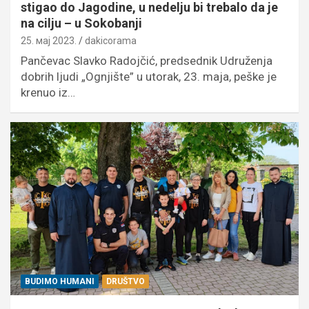
stigao do Jagodine, u nedelju bi trebalo da je
na cilju – u Sokobanji
25. мај 2023.
dakicorama
Pančevac Slavko Radojčić, predsednik Udruženja
dobrih ljudi „Ognjište” u utorak, 23. maja, peške je
krenuo iz…
BUDIMO HUMANI
DRUŠTVO