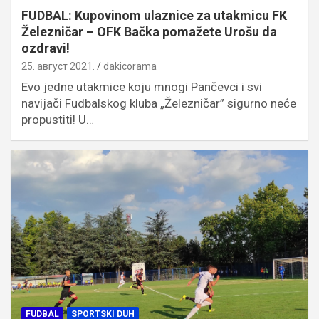
FUDBAL: Kupovinom ulaznice za utakmicu FK
Železničar – OFK Bačka pomažete Urošu da
ozdravi!
25. август 2021.
dakicorama
Evo jedne utakmice koju mnogi Pančevci i svi
navijači Fudbalskog kluba „Železničar” sigurno neće
propustiti! U…
FUDBAL
SPORTSKI DUH