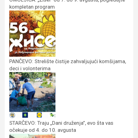
kompletan program
PANČEVO: Strelište čistije zahvaljujući komšijama,
deci i volonterima
STARČEVO: Traju „Dani druženja”, evo šta vas
očekuje od 4. do 10. avgusta