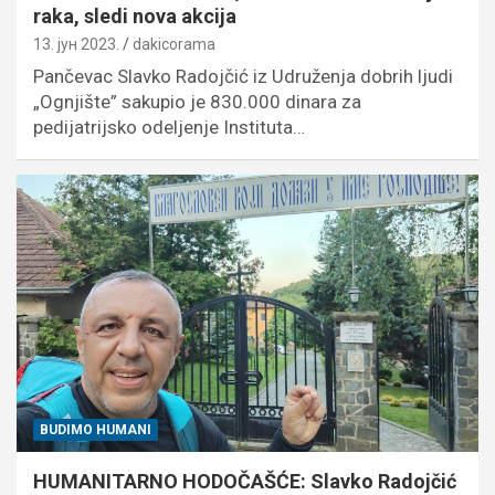
raka, sledi nova akcija
13. јун 2023.
dakicorama
Pančevac Slavko Radojčić iz Udruženja dobrih ljudi
„Ognjište” sakupio je 830.000 dinara za
pedijatrijsko odeljenje Instituta…
BUDIMO HUMANI
HUMANITARNO HODOČAŠĆE: Slavko Radojčić