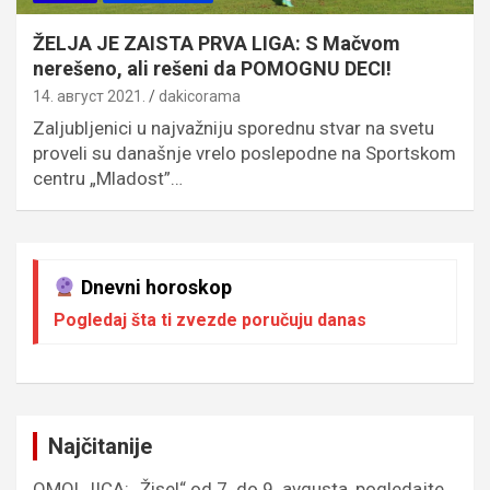
ŽELJA JE ZAISTA PRVA LIGA: S Mačvom
nerešeno, ali rešeni da POMOGNU DECI!
14. август 2021.
dakicorama
Zaljubljenici u najvažniju sporednu stvar na svetu
proveli su današnje vrelo poslepodne na Sportskom
centru „Mladost”…
Dnevni horoskop
Pogledaj šta ti zvezde poručuju danas
Najčitanije
OMOLJICA: „Žisel“ od 7. do 9. avgusta, pogledajte