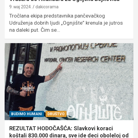
9. мај 2024.
dakicorama
Tročlana ekipa predstavnika pančevačkog
Udruženja dobrih ljudi „Ognjište” krenula je jutros
na daleki put. Čim se…
BUDIMO HUMANI
DRUŠTVO
REZULTAT HODOČAŠĆA: Slavkovi koraci
koštali 830.000 dinara, sve ide deci oboleloj od