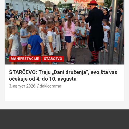
MANIFESTACIJE
STARČEVO
STARČEVO: Traju „Dani druženja”, evo šta vas
očekuje od 4. do 10. avgusta
3. август 2026.
dakicorama