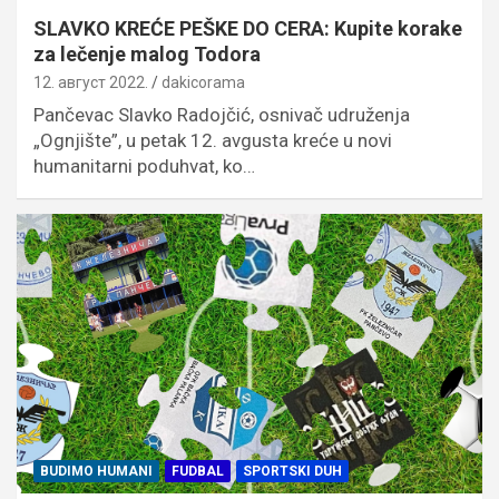
SLAVKO KREĆE PEŠKE DO CERA: Kupite korake
za lečenje malog Todora
12. август 2022.
dakicorama
Pančevac Slavko Radojčić, osnivač udruženja
„Ognjište”, u petak 12. avgusta kreće u novi
humanitarni poduhvat, ko…
BUDIMO HUMANI
FUDBAL
SPORTSKI DUH