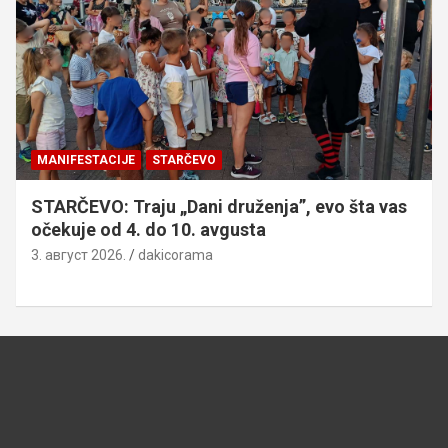
MANIFESTACIJE
STARČEVO
STARČEVO: Traju „Dani druženja”, evo šta vas
očekuje od 4. do 10. avgusta
3. август 2026.
dakicorama