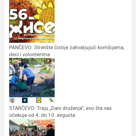
PANČEVO: Strelište čistije zahvaljujući komšijama,
deci i volonterima
STARČEVO: Traju „Dani druženja”, evo šta vas
očekuje od 4. do 10. avgusta