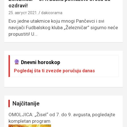
ozdravi!
25. август 2021.
dakicorama
Evo jedne utakmice koju mnogi Pančevci i svi
navijači Fudbalskog kluba „Železničar” sigurno neće
propustiti! U…
Dnevni horoskop
Pogledaj šta ti zvezde poručuju danas
Najčitanije
OMOLJICA: „Žisel“ od 7. do 9. avgusta, pogledajte
kompletan program