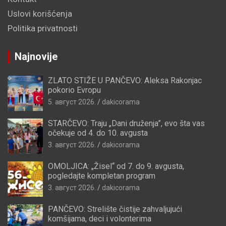
Uslovi korišćenja
Politika privatnosti
Najnovije
ZLATO STIŽE U PANČEVO: Aleksa Rakonjac
pokorio Evropu
5. август 2026.
dakicorama
STARČEVO: Traju „Dani druženja”, evo šta vas
očekuje od 4. do 10. avgusta
3. август 2026.
dakicorama
OMOLJICA: „Žisel“ od 7. do 9. avgusta,
pogledajte kompletan program
3. август 2026.
dakicorama
PANČEVO: Strelište čistije zahvaljujući
komšijama, deci i volonterima