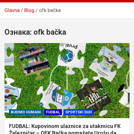
Glavna
Blog
ofk bačka
Ознака:
ofk bačka
BUDIMO HUMANI
FUDBAL
SPORTSKI DUH
FUDBAL: Kupovinom ulaznice za utakmicu FK
Železničar – OFK Bačka pomažete Urošu da