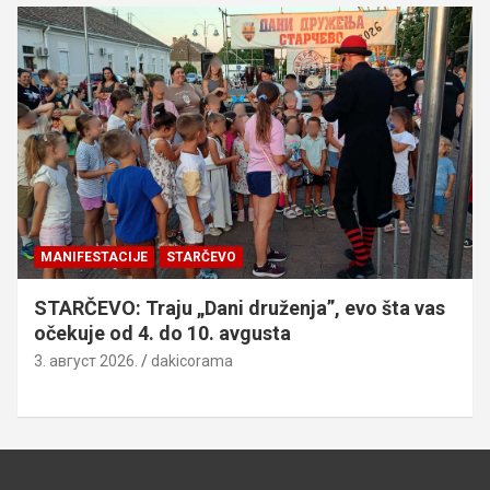
MANIFESTACIJE
STARČEVO
STARČEVO: Traju „Dani druženja”, evo šta vas
očekuje od 4. do 10. avgusta
3. август 2026.
dakicorama