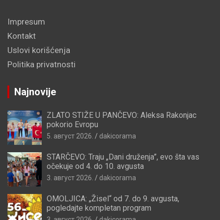
Impresum
Kontakt
Uslovi korišćenja
Politika privatnosti
Najnovije
ZLATO STIŽE U PANČEVO: Aleksa Rakonjac
pokorio Evropu
5. август 2026.
dakicorama
STARČEVO: Traju „Dani druženja”, evo šta vas
očekuje od 4. do 10. avgusta
3. август 2026.
dakicorama
OMOLJICA: „Žisel“ od 7. do 9. avgusta,
pogledajte kompletan program
3. август 2026.
dakicorama