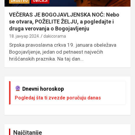
DRUŠTVO
OBIČAJI
VEČERAS JE BOGOJAVLJENSKA NOĆ: Nebo
se otvara, POŽELITE ŽELJU, a pogledajte i
druga verovanja o Bogojavljenju
18. јануар 2024.
dakicorama
Srpska pravoslavna crkva 19. januara obeležava
Bogojavljenje, jedan od petnaest najvećih
hrišćanskih praznika. Na taj dan…
Dnevni horoskop
Pogledaj šta ti zvezde poručuju danas
Najčitanije