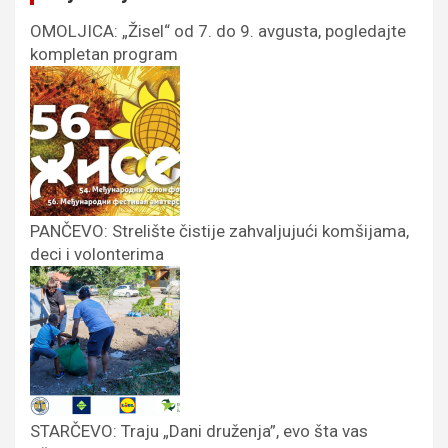
OMOLJICA: „Žisel“ od 7. do 9. avgusta, pogledajte
kompletan program
PANČEVO: Strelište čistije zahvaljujući komšijama,
deci i volonterima
STARČEVO: Traju „Dani druženja”, evo šta vas