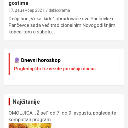
gostima
17. децембар 2021.
dakicorama
Dečji hor „Vokal kids” obradovaće sve Pančevke i
Pančevce sada već tradicionalnim Novogodišnjim
koncertom u subotu,…
Dnevni horoskop
Pogledaj šta ti zvezde poručuju danas
Najčitanije
OMOLJICA: „Žisel“ od 7. do 9. avgusta, pogledajte
kompletan program