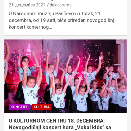
21. децембар 2021.
dakicorama
U Narodnom muzeju Pančevo u utorak, 21.
decembra, od 19 sati, biće priređen novogodišnji
koncert kamernog…
KONCERTI
KULTURA
U KULTURNOM CENTRU 18. DECEMBRA:
Novogodišnji koncert hora „Vokal kids” sa