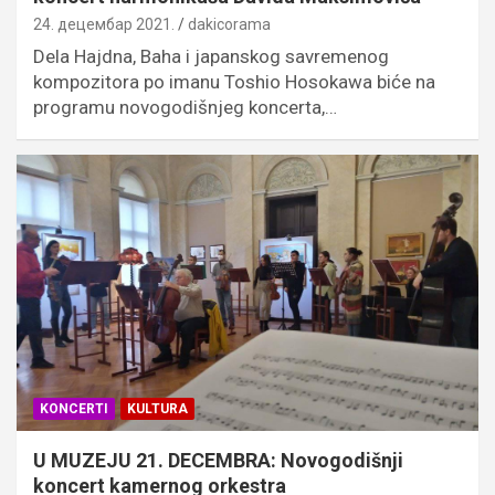
24. децембар 2021.
dakicorama
Dela Hajdna, Baha i japanskog savremenog
kompozitora po imanu Toshio Hosokawa biće na
programu novogodišnjeg koncerta,…
KONCERTI
KULTURA
U MUZEJU 21. DECEMBRA: Novogodišnji
koncert kamernog orkestra