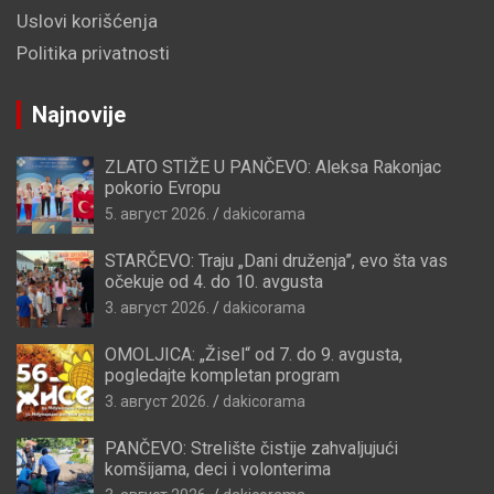
Uslovi korišćenja
Politika privatnosti
Najnovije
ZLATO STIŽE U PANČEVO: Aleksa Rakonjac
pokorio Evropu
5. август 2026.
dakicorama
STARČEVO: Traju „Dani druženja”, evo šta vas
očekuje od 4. do 10. avgusta
3. август 2026.
dakicorama
OMOLJICA: „Žisel“ od 7. do 9. avgusta,
pogledajte kompletan program
3. август 2026.
dakicorama
PANČEVO: Strelište čistije zahvaljujući
komšijama, deci i volonterima