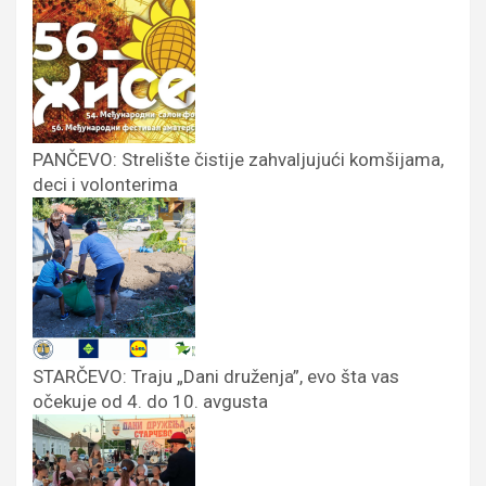
PANČEVO: Strelište čistije zahvaljujući komšijama,
deci i volonterima
STARČEVO: Traju „Dani druženja”, evo šta vas
očekuje od 4. do 10. avgusta