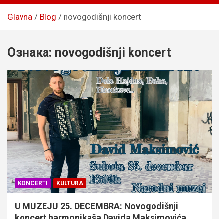
Glavna
Blog
novogodišnji koncert
Ознака:
novogodišnji koncert
KONCERTI
KULTURA
U MUZEJU 25. DECEMBRA: Novogodišnji
koncert harmonikaša Davida Maksimovića