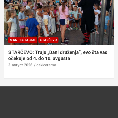
MANIFESTACIJE
STARČEVO
STARČEVO: Traju „Dani druženja”, evo šta vas
očekuje od 4. do 10. avgusta
3. август 2026.
dakicorama