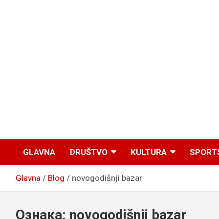
GLAVNA
DRUŠTVO
KULTURA
SPORT
Glavna
Blog
novogodišnji bazar
Ознака:
novogodišnji bazar