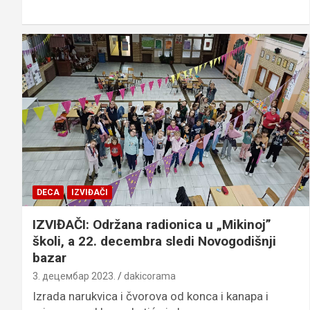
DECA
IZVIĐAČI
IZVIĐAČI: Održana radionica u „Mikinoj”
školi, a 22. decembra sledi Novogodišnji
bazar
3. децембар 2023.
dakicorama
Izrada narukvica i čvorova od konca i kanapa i