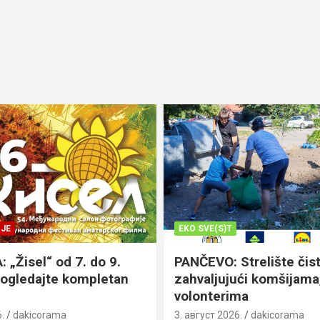
JE
EKO SVE(S)T
„Žisel“ od 7. do 9.
PANČEVO: Strelište čist
pogledajte kompletan
zahvaljujući komšijama,
volonterima
.
dakicorama
3. август 2026.
dakicorama