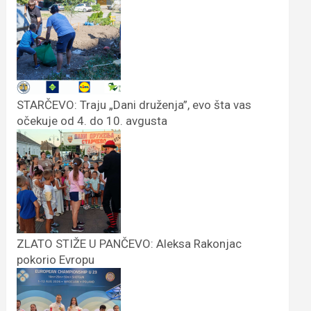
STARČEVO: Traju „Dani druženja”, evo šta vas
očekuje od 4. do 10. avgusta
ZLATO STIŽE U PANČEVO: Aleksa Rakonjac
pokorio Evropu