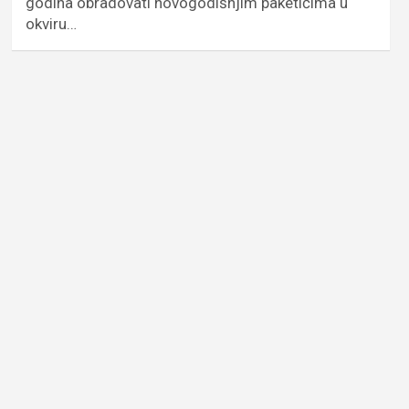
godina obradovati novogodišnjim paketićima u
okviru…