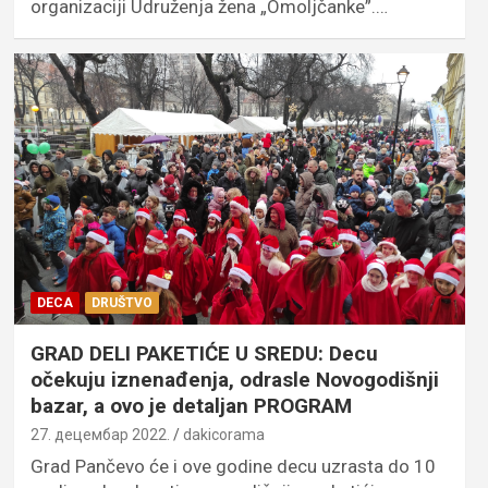
organizaciji Udruženja žena „Omoljčanke”.…
DECA
DRUŠTVO
GRAD DELI PAKETIĆE U SREDU: Decu
očekuju iznenađenja, odrasle Novogodišnji
bazar, a ovo je detaljan PROGRAM
27. децембар 2022.
dakicorama
Grad Pančevo će i ove godine decu uzrasta do 10