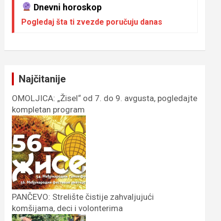
Dnevni horoskop
Pogledaj šta ti zvezde poručuju danas
Najčitanije
OMOLJICA: „Žisel“ od 7. do 9. avgusta, pogledajte
kompletan program
PANČEVO: Strelište čistije zahvaljujući
komšijama, deci i volonterima