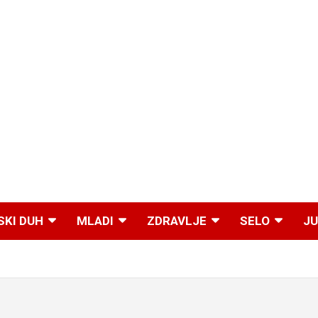
SKI DUH
MLADI
ZDRAVLJE
SELO
JU