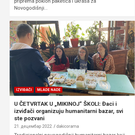
priprema poklon paketića i ukrasa za
Novogodišnji…
IZVIĐAČI
MLADE NADE
U ČETVRTAK U „MIKINOJ” ŠKOLI: Đaci i
izviđači organizuju humanitarni bazar, svi
ste pozvani
21. децембар 2022.
dakicorama