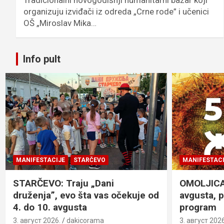
Tradicionalni novogodišnji humanitarni bazar koji
organizuju izviđači iz odreda „Crne rode” i učenici
OŠ „Miroslav Mika…
Info pult
MANIFESTACIJE
STARČEVO
MANIFESTACI
STARČEVO: Traju „Dani
OMOLJICA: 
druženja”, evo šta vas očekuje od
avgusta, 
4. do 10. avgusta
program
3. август 2026.
dakicorama
3. август 2026