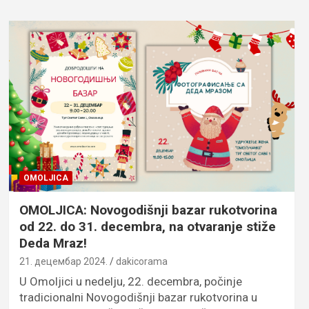
OMOLJICA
OMOLJICA: Novogodišnji bazar rukotvorina
od 22. do 31. decembra, na otvaranje stiže
Deda Mraz!
21. децембар 2024.
dakicorama
U Omoljici u nedelju, 22. decembra, počinje
tradicionalni Novogodišnji bazar rukotvorina u