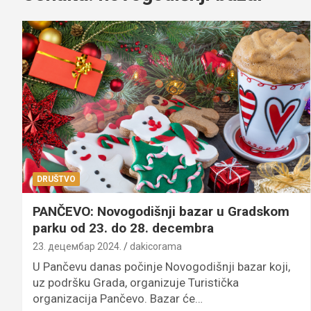
DRUŠTVO
PANČEVO: Novogodišnji bazar u Gradskom
parku od 23. do 28. decembra
23. децембар 2024.
dakicorama
U Pančevu danas počinje Novogodišnji bazar koji,
uz podršku Grada, organizuje Turistička
organizacija Pančevo. Bazar će…