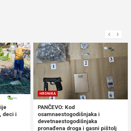
HRONIKA
ije
PANČEVO: Kod
 deci i
osamnaestogodišnjaka i
devetnaestogodišnjaka
pronađena droga i gasni pištolj