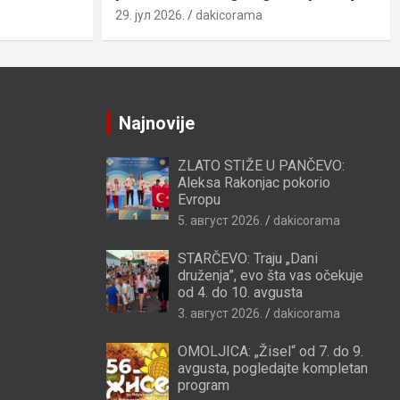
29. јул 2026.
dakicorama
Najnovije
ZLATO STIŽE U PANČEVO:
Aleksa Rakonjac pokorio
Evropu
5. август 2026.
dakicorama
STARČEVO: Traju „Dani
druženja”, evo šta vas očekuje
od 4. do 10. avgusta
3. август 2026.
dakicorama
OMOLJICA: „Žisel“ od 7. do 9.
avgusta, pogledajte kompletan
program