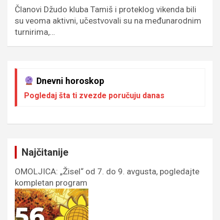
Članovi Džudo kluba Tamiš i proteklog vikenda bili
su veoma aktivni, učestvovali su na međunarodnim
turnirima,…
Dnevni horoskop
Pogledaj šta ti zvezde poručuju danas
Najčitanije
OMOLJICA: „Žisel“ od 7. do 9. avgusta, pogledajte
kompletan program