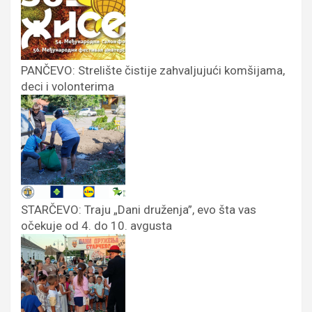
PANČEVO: Strelište čistije zahvaljujući komšijama,
deci i volonterima
STARČEVO: Traju „Dani druženja”, evo šta vas
očekuje od 4. do 10. avgusta