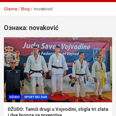
Glavna
Blog
novaković
Ознака:
novaković
DŽUDO
SPORTSKI DUH
DŽUDO: Tamiš drugi u Vojvodini, stigla tri zlata
i dve bronze sa prvenstva