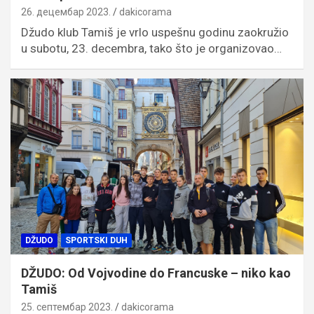
26. децембар 2023.
dakicorama
Džudo klub Tamiš je vrlo uspešnu godinu zaokružio
u subotu, 23. decembra, tako što je organizovao…
DŽUDO
SPORTSKI DUH
DŽUDO: Od Vojvodine do Francuske – niko kao
Tamiš
25. септембар 2023.
dakicorama