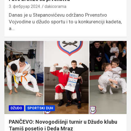
3. фебруар 2024.
dakicorama
Danas je u Stepanovićevu održano Prvenstvo
Vojvodine u džudo sportu i to u konkurenciji kadeta,
a…
DŽUDO
SPORTSKI DUH
PANČEVO: Novogodišnji turnir u Džudo klubu
Tamiš posetio i Deda Mraz