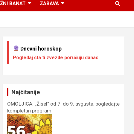
ŽNI BANAT
ZABAVA
Dnevni horoskop
Pogledaj šta ti zvezde poručuju danas
Najčitanije
OMOLJICA: „Žisel“ od 7. do 9. avgusta, pogledajte
kompletan program