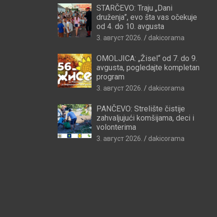
STARČEVO: Traju „Dani
druženja”, evo šta vas očekuje
od 4. do 10. avgusta
3. август 2026.
dakicorama
OMOLJICA: „Žisel“ od 7. do 9.
avgusta, pogledajte kompletan
program
3. август 2026.
dakicorama
PANČEVO: Strelište čistije
zahvaljujući komšijama, deci i
volonterima
3. август 2026.
dakicorama