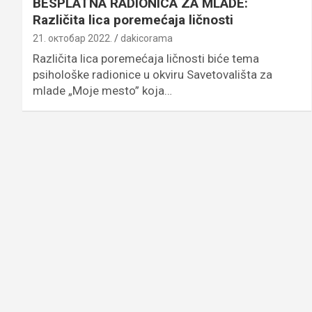
BESPLATNA RADIONICA ZA MLADE:
Različita lica poremećaja ličnosti
21. октобар 2022.
dakicorama
Različita lica poremećaja ličnosti biće tema
psihološke radionice u okviru Savetovališta za
mlade „Moje mesto” koja…