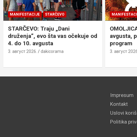
MANIFESTACIJE
STARČEVO
MANIFESTACI
STARČEVO: Traju „Dani
OMOLJICA: 
druženja”, evo šta vas očekuje od
avgusta, 
4. do 10. avgusta
program
3. август 2026.
dakicorama
3. август 2026
Impresum
Kontakt
Uslovi kori
Politika pri