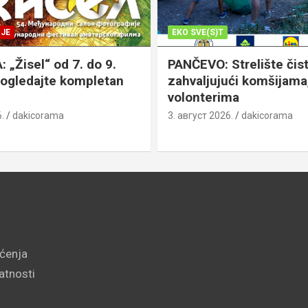
JE
EKO SVE(S)T
„Žisel“ od 7. do 9.
PANČEVO: Strelište čist
pogledajte kompletan
zahvaljujući komšijama,
volonterima
.
dakicorama
3. август 2026.
dakicorama
šćenja
vatnosti