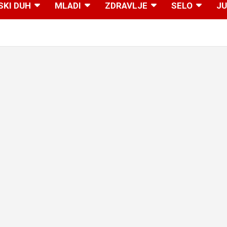
SKI DUH
MLADI
ZDRAVLJE
SELO
JU