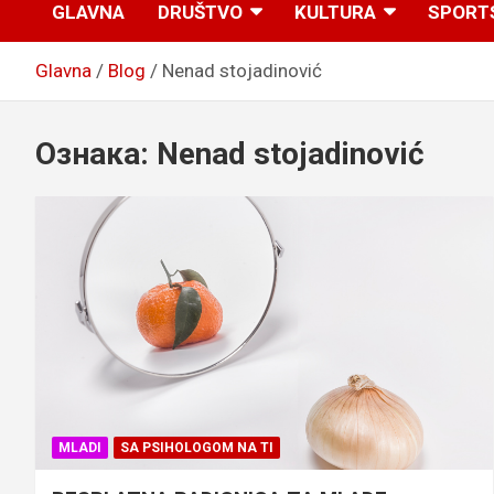
GLAVNA
DRUŠTVO
KULTURA
SPORT
Glavna
Blog
Nenad stojadinović
Ознака:
Nenad stojadinović
MLADI
SA PSIHOLOGOM NA TI