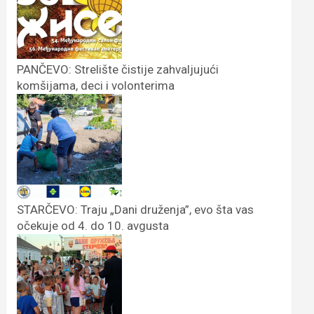
PANČEVO: Strelište čistije zahvaljujući
komšijama, deci i volonterima
STARČEVO: Traju „Dani druženja”, evo šta vas
očekuje od 4. do 10. avgusta