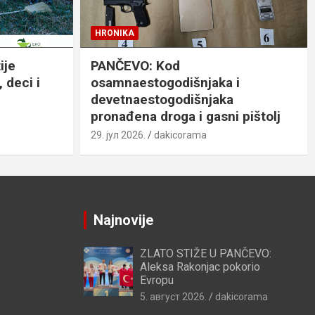
HRONIKA
ije
PANČEVO: Kod
 deci i
osamnaestogodišnjaka i
devetnaestogodišnjaka
pronađena droga i gasni pištolj
29. јул 2026.
dakicorama
Najnovije
ZLATO STIŽE U PANČEVO:
Aleksa Rakonjac pokorio
Evropu
5. август 2026.
dakicorama