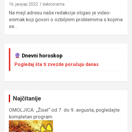
16. јануар 2022.
dakicorama
Na mejl adresu naše redakcije stigao je video-
snimak koji govori o ozbiljnim problemima s kojima
se…
Dnevni horoskop
Pogledaj šta ti zvezde poručuju danas
Najčitanije
OMOLJICA: „Žisel“ od 7. do 9. avgusta, pogledajte
kompletan program