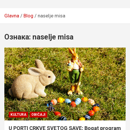
Glavna
Blog
naselje misa
Ознака:
naselje misa
KULTURA
OBIČAJI
U PORTI CRKVE SVETOG SAVE: Bogat program