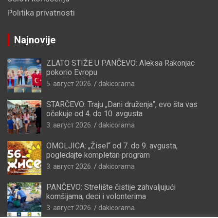
Politika privatnosti
Najnovije
ZLATO STIŽE U PANČEVO: Aleksa Rakonjac
pokorio Evropu
5. август 2026.
dakicorama
STARČEVO: Traju „Dani druženja”, evo šta vas
očekuje od 4. do 10. avgusta
3. август 2026.
dakicorama
OMOLJICA: „Žisel“ od 7. do 9. avgusta,
pogledajte kompletan program
3. август 2026.
dakicorama
PANČEVO: Strelište čistije zahvaljujući
komšijama, deci i volonterima
3. август 2026.
dakicorama