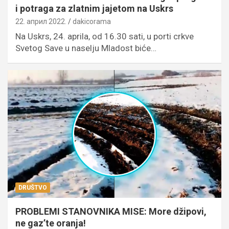
i potraga za zlatnim jajetom na Uskrs
22. април 2022.
dakicorama
Na Uskrs, 24. aprila, od 16.30 sati, u porti crkve
Svetog Save u naselju Mladost biće…
DRUŠTVO
PROBLEMI STANOVNIKA MISE: More džipovi,
ne gaz’te oranja!