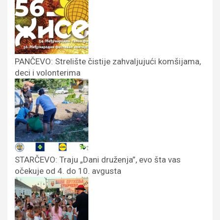
PANČEVO: Strelište čistije zahvaljujući komšijama,
deci i volonterima
STARČEVO: Traju „Dani druženja”, evo šta vas
očekuje od 4. do 10. avgusta