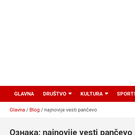
GLAVNA
DRUŠTVO
KULTURA
SPORT
Glavna
Blog
najnovije vesti pančevo
Ознака:
najnovije vesti pančevo