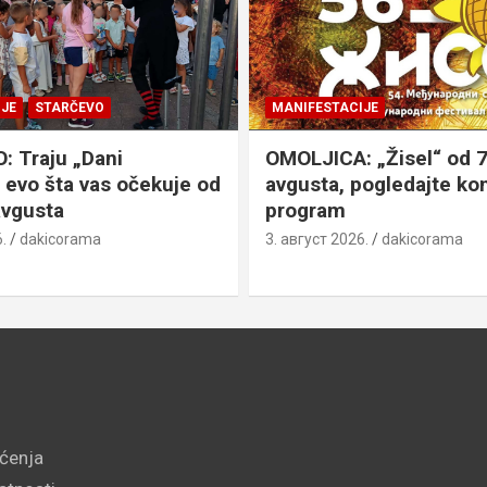
JE
STARČEVO
MANIFESTACIJE
 Traju „Dani
OMOLJICA: „Žisel“ od 7
 evo šta vas očekuje od
avgusta, pogledajte k
avgusta
program
.
dakicorama
3. август 2026.
dakicorama
šćenja