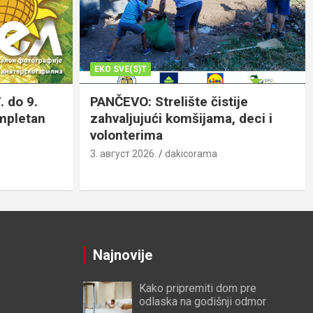
EKO SVE(S)T
. do 9.
PANČEVO: Strelište čistije
ompletan
zahvaljujući komšijama, deci i
volonterima
3. август 2026.
dakicorama
Najnovije
Kako pripremiti dom pre
odlaska na godišnji odmor