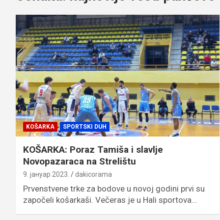
KOŠARKA
SPORTSKI DUH
KOŠARKA: Poraz Tamiša i slavlje
Novopazaraca na Strelištu
9. јануар 2023.
dakicorama
Prvenstvene trke za bodove u novoj godini prvi su
započeli košarkaši. Večeras je u Hali sportova…