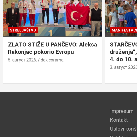
STRELJAŠTVO
MANIFESTACI
ZLATO STIŽE U PANČEVO: Aleksa
STARČEVO:
Rakonjac pokorio Evropu
druženja”,
4. do 10. 
5. август 2026.
dakicorama
3. август 2026
Impresum
Kontakt
Uslovi kori