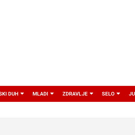
SKI DUH
MLADI
ZDRAVLJE
SELO
JU