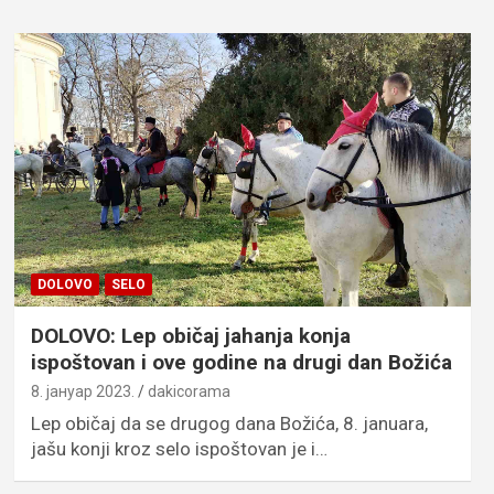
DOLOVO
SELO
DOLOVO: Lep običaj jahanja konja
ispoštovan i ove godine na drugi dan Božića
8. јануар 2023.
dakicorama
Lep običaj da se drugog dana Božića, 8. januara,
jašu konji kroz selo ispoštovan je i…