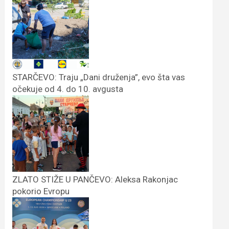
STARČEVO: Traju „Dani druženja”, evo šta vas
očekuje od 4. do 10. avgusta
ZLATO STIŽE U PANČEVO: Aleksa Rakonjac
pokorio Evropu