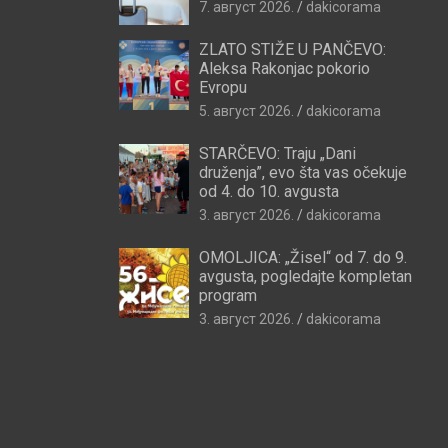
7. август 2026.
dakicorama
ZLATO STIŽE U PANČEVO:
Aleksa Rakonjac pokorio
Evropu
5. август 2026.
dakicorama
STARČEVO: Traju „Dani
druženja”, evo šta vas očekuje
od 4. do 10. avgusta
3. август 2026.
dakicorama
OMOLJICA: „Žisel“ od 7. do 9.
avgusta, pogledajte kompletan
program
3. август 2026.
dakicorama