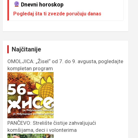
Dnevni horoskop
Pogledaj šta ti zvezde poručuju danas
Najčitanije
OMOLJICA: „Žisel“ od 7. do 9. avgusta, pogledajte
kompletan program
PANČEVO: Strelište čistije zahvaljujući
komšijama, deci i volonterima