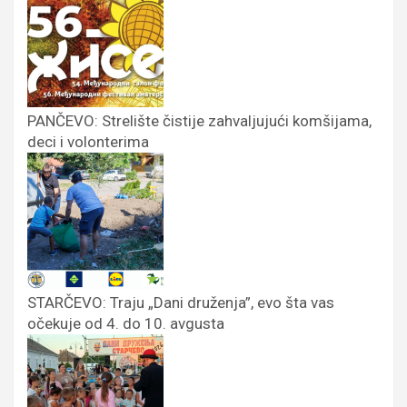
PANČEVO: Strelište čistije zahvaljujući komšijama,
deci i volonterima
STARČEVO: Traju „Dani druženja”, evo šta vas
očekuje od 4. do 10. avgusta