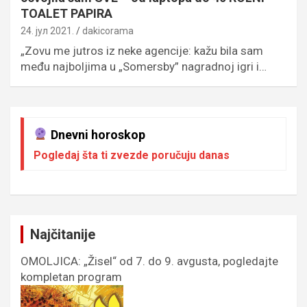
TOALET PAPIRA
24. јул 2021.
dakicorama
„Zovu me jutros iz neke agencije: kažu bila sam
među najboljima u „Somersby” nagradnoj igri i…
Dnevni horoskop
Pogledaj šta ti zvezde poručuju danas
Najčitanije
OMOLJICA: „Žisel“ od 7. do 9. avgusta, pogledajte
kompletan program