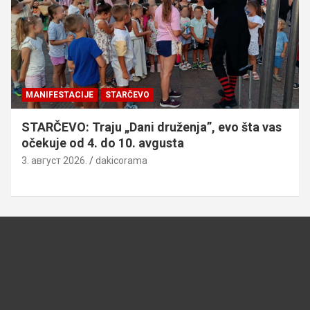
MANIFESTACIJE
STARČEVO
STARČEVO: Traju „Dani druženja”, evo šta vas
očekuje od 4. do 10. avgusta
3. август 2026.
dakicorama