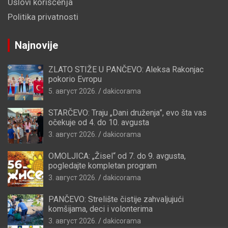
Uslovi korišćenja
Politika privatnosti
Najnovije
ZLATO STIŽE U PANČEVO: Aleksa Rakonjac
pokorio Evropu
5. август 2026.
dakicorama
STARČEVO: Traju „Dani druženja”, evo šta vas
očekuje od 4. do 10. avgusta
3. август 2026.
dakicorama
OMOLJICA: „Žisel“ od 7. do 9. avgusta,
pogledajte kompletan program
3. август 2026.
dakicorama
PANČEVO: Strelište čistije zahvaljujući
komšijama, deci i volonterima
3. август 2026.
dakicorama