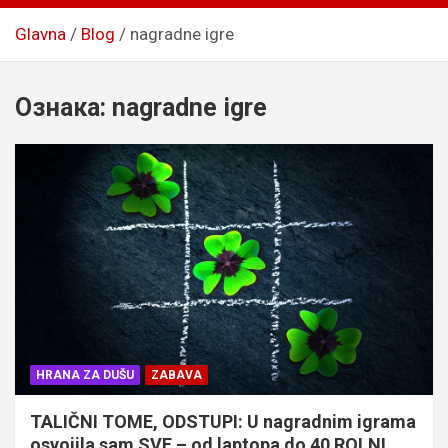
Glavna
Blog
nagradne igre
Ознака:
nagradne igre
HRANA ZA DUŠU
ZABAVA
TALIČNI TOME, ODSTUPI: U nagradnim igrama
osvojila sam SVE – od laptopa do 40 ROLNI