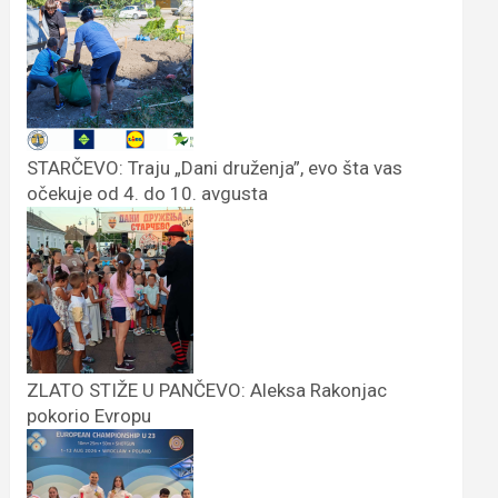
STARČEVO: Traju „Dani druženja”, evo šta vas
očekuje od 4. do 10. avgusta
ZLATO STIŽE U PANČEVO: Aleksa Rakonjac
pokorio Evropu