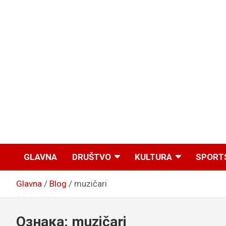
GLAVNA
DRUŠTVO
KULTURA
SPORT
Glavna
Blog
muzičari
Ознака:
muzičari