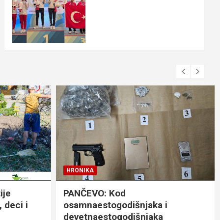
HRONIKA
ije
PANČEVO: Kod
 deci i
osamnaestogodišnjaka i
devetnaestogodišnjaka