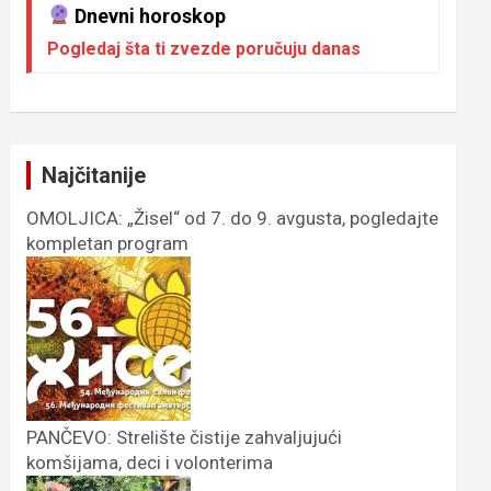
Dnevni horoskop
Pogledaj šta ti zvezde poručuju danas
Najčitanije
OMOLJICA: „Žisel“ od 7. do 9. avgusta, pogledajte
kompletan program
PANČEVO: Strelište čistije zahvaljujući
komšijama, deci i volonterima