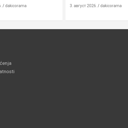
.
dakicorama
3. август 2026.
dakicorama
šćenja
vatnosti