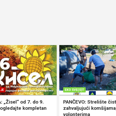
JE
EKO SVE(S)T
„Žisel“ od 7. do 9.
PANČEVO: Strelište čist
pogledajte kompletan
zahvaljujući komšijama,
volonterima