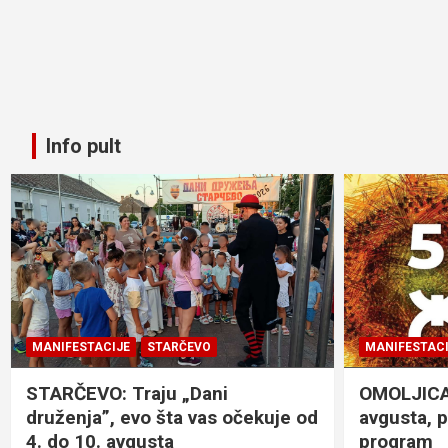
Info pult
MANIFESTACIJE
STARČEVO
MANIFESTACI
STARČEVO: Traju „Dani
OMOLJICA: 
druženja”, evo šta vas očekuje od
avgusta, 
4. do 10. avgusta
program