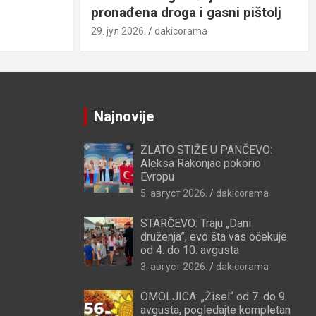
pronađena droga i gasni pištolj
29. јул 2026.
dakicorama
Najnovije
ZLATO STIŽE U PANČEVO:
Aleksa Rakonjac pokorio
Evropu
5. август 2026.
dakicorama
STARČEVO: Traju „Dani
druženja”, evo šta vas očekuje
od 4. do 10. avgusta
3. август 2026.
dakicorama
OMOLJICA: „Žisel“ od 7. do 9.
avgusta, pogledajte kompletan