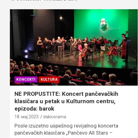
KONCERTI
KULTURA
NE PROPUSTITE: Koncert pančevačkih
klasičara u petak u Kulturnom centru,
epizoda: barok
18. мај 2023.
dakicorama
Posle izuzetno uspešnog revijalnog koncerta
pančevačkih klasičara „Pančevo All Stars –