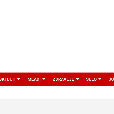
SKI DUH
MLADI
ZDRAVLJE
SELO
JU