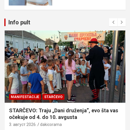
Info pult
MANIFESTACIJE
STARČEVO
STARČEVO: Traju „Dani druženja”, evo šta vas
očekuje od 4. do 10. avgusta
3. август 2026.
dakicorama