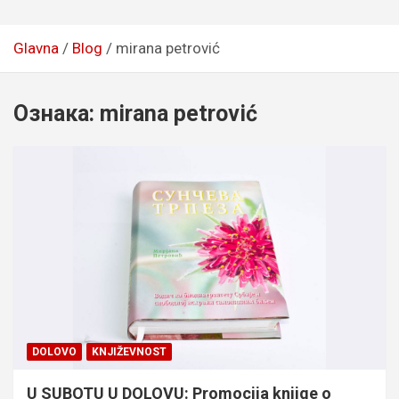
Glavna
Blog
mirana petrović
Ознака:
mirana petrović
DOLOVO
KNJIŽEVNOST
U SUBOTU U DOLOVU: Promocija knjige o