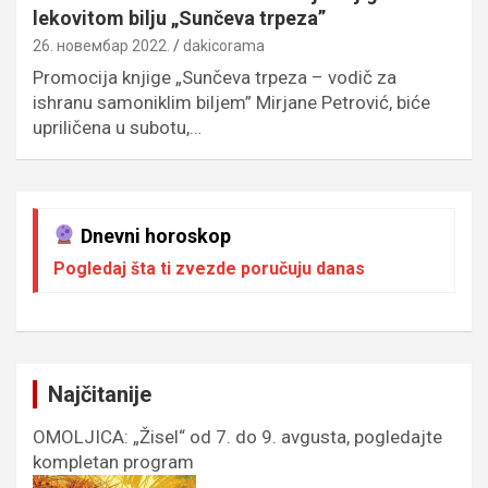
lekovitom bilju „Sunčeva trpeza”
26. новембар 2022.
dakicorama
Promocija knjige „Sunčeva trpeza – vodič za
ishranu samoniklim biljem” Mirjane Petrović, biće
upriličena u subotu,…
Dnevni horoskop
Pogledaj šta ti zvezde poručuju danas
Najčitanije
OMOLJICA: „Žisel“ od 7. do 9. avgusta, pogledajte
kompletan program