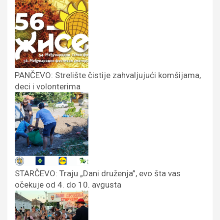
PANČEVO: Strelište čistije zahvaljujući komšijama,
deci i volonterima
STARČEVO: Traju „Dani druženja”, evo šta vas
očekuje od 4. do 10. avgusta