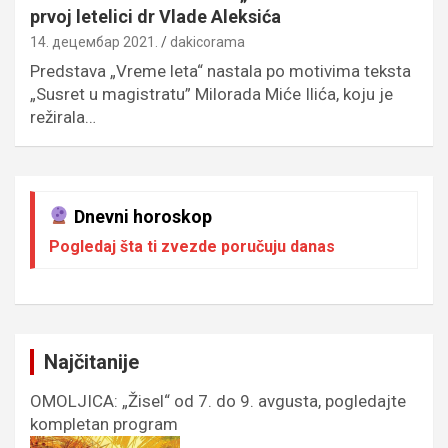
prvoj letelici dr Vlade Aleksića
14. децембар 2021.
dakicorama
Predstava „Vreme leta“ nastala po motivima teksta
„Susret u magistratu” Milorada Miće Ilića, koju je
režirala…
Dnevni horoskop
Pogledaj šta ti zvezde poručuju danas
Najčitanije
OMOLJICA: „Žisel“ od 7. do 9. avgusta, pogledajte
kompletan program