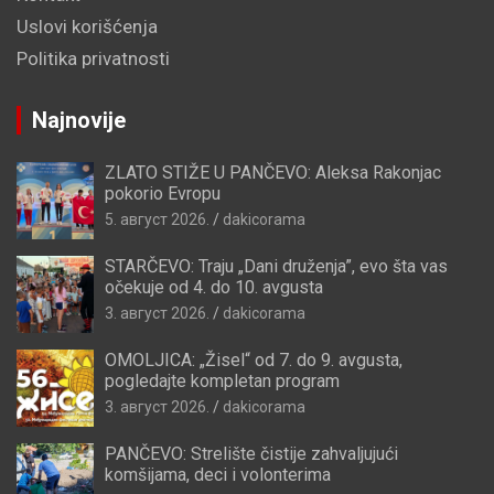
Uslovi korišćenja
Politika privatnosti
Najnovije
ZLATO STIŽE U PANČEVO: Aleksa Rakonjac
pokorio Evropu
5. август 2026.
dakicorama
STARČEVO: Traju „Dani druženja”, evo šta vas
očekuje od 4. do 10. avgusta
3. август 2026.
dakicorama
OMOLJICA: „Žisel“ od 7. do 9. avgusta,
pogledajte kompletan program
3. август 2026.
dakicorama
PANČEVO: Strelište čistije zahvaljujući
komšijama, deci i volonterima