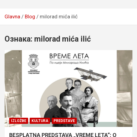
Glavna
Blog
milorad mića ilić
Ознака:
milorad mića ilić
IZLOŽBE
KULTURA
PREDSTAVE
BESPLATNA PREDSTAVA „VREME LETA”: O