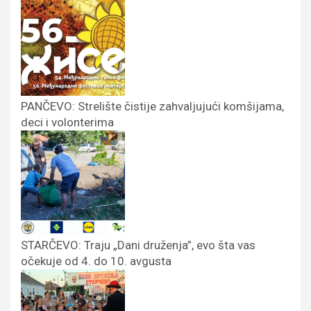
PANČEVO: Strelište čistije zahvaljujući komšijama,
deci i volonterima
STARČEVO: Traju „Dani druženja”, evo šta vas
očekuje od 4. do 10. avgusta