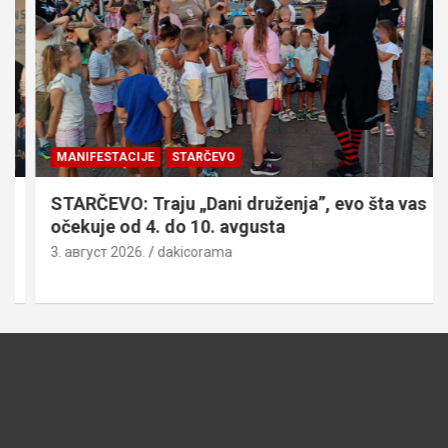
MANIFESTACIJE
STARČEVO
STARČEVO: Traju „Dani druženja”, evo šta vas
očekuje od 4. do 10. avgusta
3. август 2026.
dakicorama