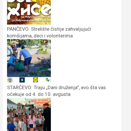
PANČEVO: Strelište čistije zahvaljujući
komšijama, deci i volonterima
STARČEVO: Traju „Dani druženja”, evo šta vas
očekuje od 4. do 10. avgusta