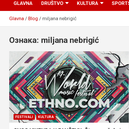
GLAVNA
DRUŠTVO
KULTURA
SPORT
Glavna
Blog
miljana nebrigić
Ознака:
miljana nebrigić
FESTIVALI
KULTURA