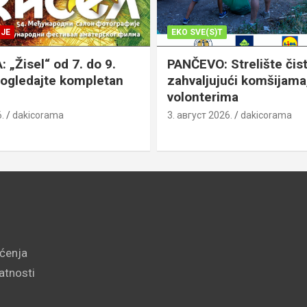
JE
EKO SVE(S)T
„Žisel“ od 7. do 9.
PANČEVO: Strelište čist
pogledajte kompletan
zahvaljujući komšijama,
volonterima
.
dakicorama
3. август 2026.
dakicorama
šćenja
vatnosti