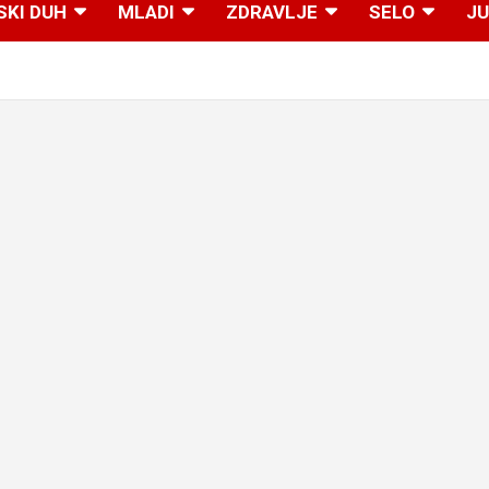
SKI DUH
MLADI
ZDRAVLJE
SELO
JU