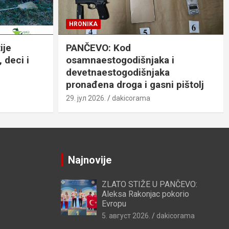
HRONIKA
ije
PANČEVO: Kod
 deci i
osamnaestogodišnjaka i
devetnaestogodišnjaka
pronađena droga i gasni pištolj
29. јул 2026.
dakicorama
Najnovije
ZLATO STIŽE U PANČEVO:
Aleksa Rakonjac pokorio
Evropu
5. август 2026.
dakicorama