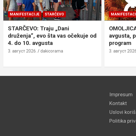
MANIFESTACIJE
STARČEVO
MANIFESTACI
STARČEVO: Traju „Dani
OMOLJICA: 
druženja”, evo šta vas očekuje od
avgusta, 
4. do 10. avgusta
program
3. август 2026.
dakicorama
3. август 2026
Impresum
Kontakt
Uslovi kori
Politika pri