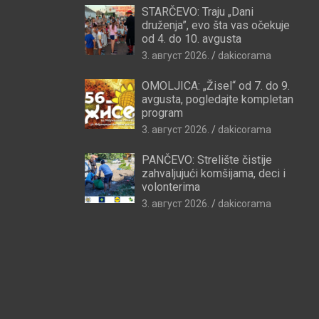
STARČEVO: Traju „Dani
druženja”, evo šta vas očekuje
od 4. do 10. avgusta
3. август 2026.
dakicorama
OMOLJICA: „Žisel“ od 7. do 9.
avgusta, pogledajte kompletan
program
3. август 2026.
dakicorama
PANČEVO: Strelište čistije
zahvaljujući komšijama, deci i
volonterima
3. август 2026.
dakicorama