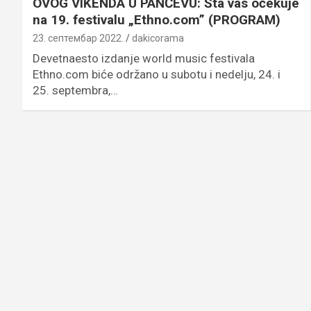
OVOG VIKENDA U PANČEVU: Šta vas očekuje
na 19. festivalu „Ethno.com” (PROGRAM)
23. септембар 2022.
dakicorama
Devetnaesto izdanje world music festivala
Ethno.com biće održano u subotu i nedelju, 24. i
25. septembra,…