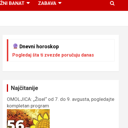
ŽNI BANAT
ZABAVA
Dnevni horoskop
Pogledaj šta ti zvezde poručuju danas
Najčitanije
OMOLJICA: „Žisel“ od 7. do 9. avgusta, pogledajte
kompletan program