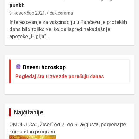
punkt
9. новембар 2021.
dakicorama
Interesovanje za vakcinaciju u Pančevu je proteklih
dana bilo toliko veliko da ispred nekadašnje
apoteke „Higija“…
Dnevni horoskop
Pogledaj šta ti zvezde poručuju danas
Najčitanije
OMOLJICA: „Žisel“ od 7. do 9. avgusta, pogledajte
kompletan program