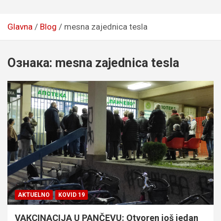
Glavna
Blog
mesna zajednica tesla
Ознака:
mesna zajednica tesla
AKTUELNO
KOVID 19
VAКCINACIJA U PANČEVU: Otvoren još jedan