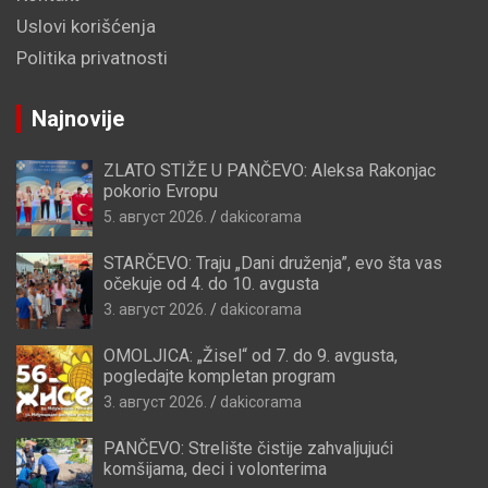
Uslovi korišćenja
Politika privatnosti
Najnovije
ZLATO STIŽE U PANČEVO: Aleksa Rakonjac
pokorio Evropu
5. август 2026.
dakicorama
STARČEVO: Traju „Dani druženja”, evo šta vas
očekuje od 4. do 10. avgusta
3. август 2026.
dakicorama
OMOLJICA: „Žisel“ od 7. do 9. avgusta,
pogledajte kompletan program
3. август 2026.
dakicorama
PANČEVO: Strelište čistije zahvaljujući
komšijama, deci i volonterima