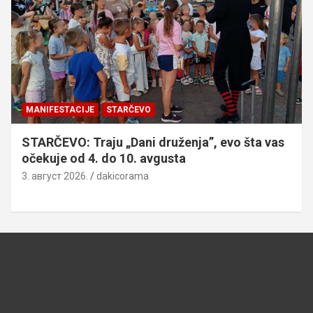
MANIFESTACIJE
STARČEVO
STARČEVO: Traju „Dani druženja”, evo šta vas
očekuje od 4. do 10. avgusta
3. август 2026.
dakicorama