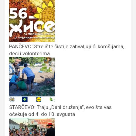
PANČEVO: Strelište čistije zahvaljujući komšijama,
deci i volonterima
STARČEVO: Traju „Dani druženja”, evo šta vas
očekuje od 4. do 10. avgusta