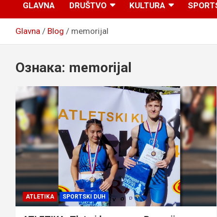
GLAVNA
DRUŠTVO
KULTURA
SPORT
Glavna
Blog
memorijal
Ознака:
memorijal
ATLETIKA
SPORTSKI DUH