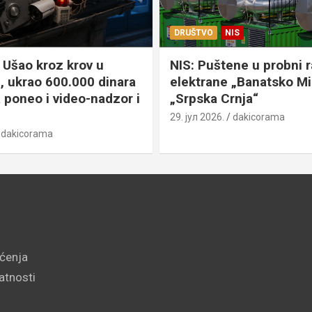
DRUŠTVO
NIS
Ušao kroz krov u
NIS: Puštene u probni 
, ukrao 600.000 dinara
elektrane „Banatsko Mi
a poneo i video-nadzor i
„Srpska Crnja“
29. јул 2026.
dakicorama
dakicorama
šćenja
vatnosti