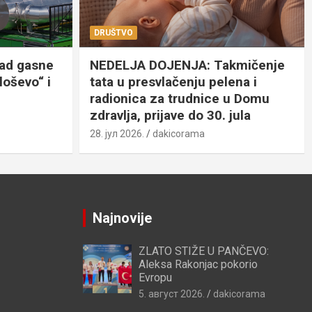
DRUŠTVO
rad gasne
NEDELJA DOJENJA: Takmičenje
loševo“ i
tata u presvlačenju pelena i
radionica za trudnice u Domu
zdravlja, prijave do 30. jula
28. јул 2026.
dakicorama
Najnovije
ZLATO STIŽE U PANČEVO:
Aleksa Rakonjac pokorio
Evropu
5. август 2026.
dakicorama