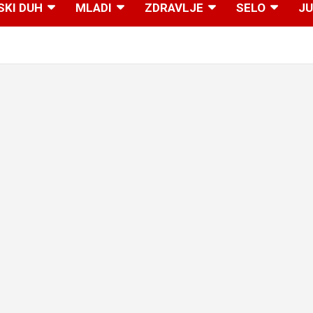
SKI DUH
MLADI
ZDRAVLJE
SELO
JU