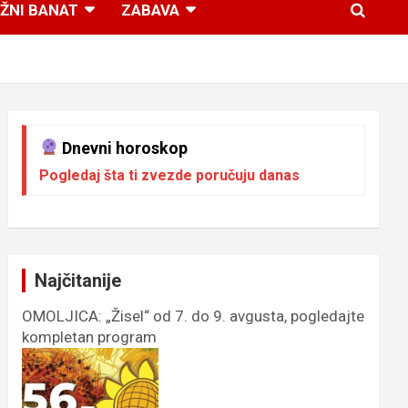
ŽNI BANAT
ZABAVA
Dnevni horoskop
Pogledaj šta ti zvezde poručuju danas
Najčitanije
OMOLJICA: „Žisel“ od 7. do 9. avgusta, pogledajte
kompletan program