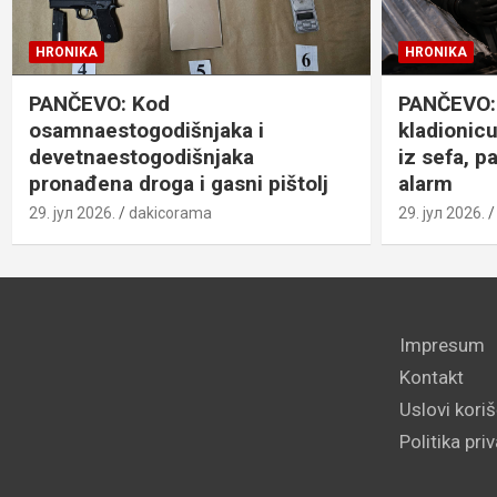
HRONIKA
HRONIKA
PANČEVO: Kod
PANČEVO: 
osamnaestogodišnjaka i
kladionicu
devetnaestogodišnjaka
iz sefa, p
pronađena droga i gasni pištolj
alarm
29. јул 2026.
dakicorama
29. јул 2026.
Impresum
Kontakt
Uslovi kori
Politika pri