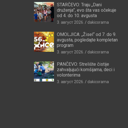
STARČEVO: Traju „Dani
druženja”, evo šta vas očekuje
od 4. do 10. avgusta
3. август 2026.
dakicorama
OMOLJICA: „Žisel“ od 7. do 9.
avgusta, pogledajte kompletan
program
3. август 2026.
dakicorama
PANČEVO: Strelište čistije
zahvaljujući komšijama, deci i
volonterima
3. август 2026.
dakicorama