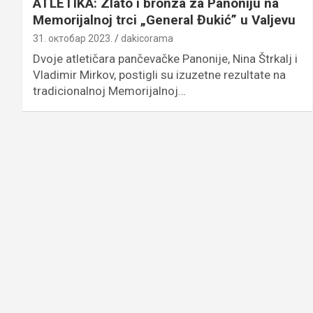
ATLETIKA: Zlato i bronza za Panoniju na
Memorijalnoj trci „General Đukić” u Valjevu
31. октобар 2023.
dakicorama
Dvoje atletičara pančevačke Panonije, Nina Štrkalj i
Vladimir Mirkov, postigli su izuzetne rezultate na
tradicionalnoj Memorijalnoj…