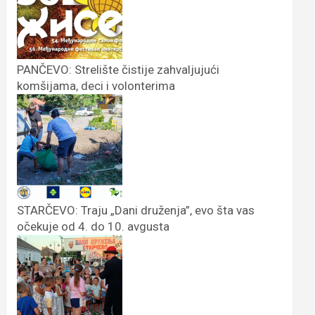
PANČEVO: Strelište čistije zahvaljujući
komšijama, deci i volonterima
STARČEVO: Traju „Dani druženja”, evo šta vas
očekuje od 4. do 10. avgusta