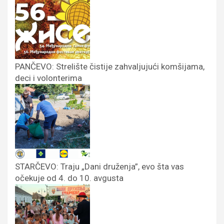
PANČEVO: Strelište čistije zahvaljujući komšijama,
deci i volonterima
STARČEVO: Traju „Dani druženja”, evo šta vas
očekuje od 4. do 10. avgusta