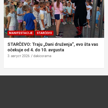
MANIFESTACIJE
STARČEVO
STARČEVO: Traju „Dani druženja”, evo šta vas
očekuje od 4. do 10. avgusta
3. август 2026.
dakicorama