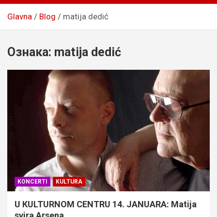
Glavna
Blog
matija dedić
Ознака:
matija dedić
KONCERTI
KULTURA
U КULTURNOM CENTRU 14. JANUARA: Matija
svira Arsena