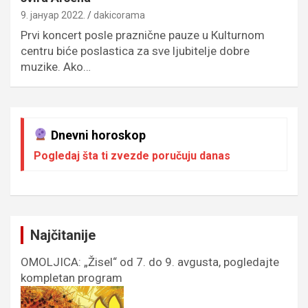
9. јануар 2022.
dakicorama
Prvi koncert posle praznične pauze u Кulturnom
centru biće poslastica za sve ljubitelje dobre
muzike. Ako…
Dnevni horoskop
Pogledaj šta ti zvezde poručuju danas
Najčitanije
OMOLJICA: „Žisel“ od 7. do 9. avgusta, pogledajte
kompletan program