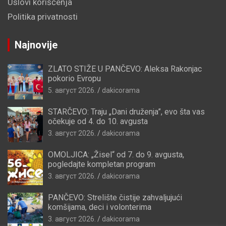
Uslovi korišćenja
Politika privatnosti
Najnovije
ZLATO STIŽE U PANČEVO: Aleksa Rakonjac
pokorio Evropu
5. август 2026.
dakicorama
STARČEVO: Traju „Dani druženja”, evo šta vas
očekuje od 4. do 10. avgusta
3. август 2026.
dakicorama
OMOLJICA: „Žisel“ od 7. do 9. avgusta,
pogledajte kompletan program
3. август 2026.
dakicorama
PANČEVO: Strelište čistije zahvaljujući
komšijama, deci i volonterima
3. август 2026.
dakicorama