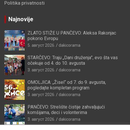
Politika privatnosti
Najnovije
ZLATO STIŽE U PANČEVO: Aleksa Rakonjac
pokorio Evropu
5. август 2026.
dakicorama
STARČEVO: Traju „Dani druženja”, evo šta vas
očekuje od 4. do 10. avgusta
3. август 2026.
dakicorama
OMOLJICA: „Žisel“ od 7. do 9. avgusta,
pogledajte kompletan program
3. август 2026.
dakicorama
PANČEVO: Strelište čistije zahvaljujući
komšijama, deci i volonterima
3. август 2026.
dakicorama