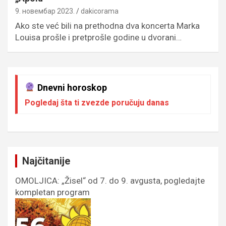
9. новембар 2023.
dakicorama
Ako ste već bili na prethodna dva koncerta Marka
Louisa prošle i pretprošle godine u dvorani…
Dnevni horoskop
Pogledaj šta ti zvezde poručuju danas
Najčitanije
OMOLJICA: „Žisel“ od 7. do 9. avgusta, pogledajte
kompletan program