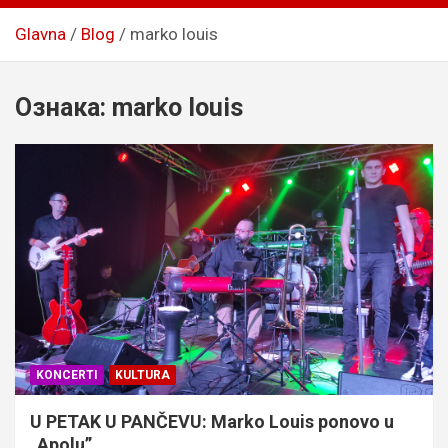
Glavna
Blog
marko louis
Ознака:
marko louis
KONCERTI
KULTURA
U PETAK U PANČEVU: Marko Louis ponovo u
„Apolu”