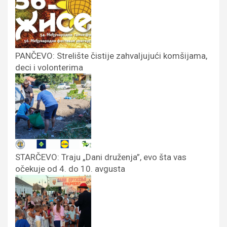
PANČEVO: Strelište čistije zahvaljujući komšijama,
deci i volonterima
STARČEVO: Traju „Dani druženja”, evo šta vas
očekuje od 4. do 10. avgusta