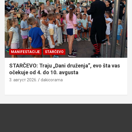
MANIFESTACIJE
STARČEVO
STARČEVO: Traju „Dani druženja”, evo šta vas
očekuje od 4. do 10. avgusta
3. август 2026.
dakicorama