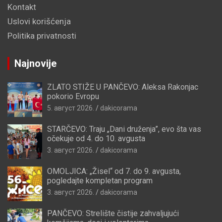
Kontakt
Uslovi korišćenja
Politika privatnosti
Najnovije
ZLATO STIŽE U PANČEVO: Aleksa Rakonjac
pokorio Evropu
5. август 2026.
dakicorama
STARČEVO: Traju „Dani druženja”, evo šta vas
očekuje od 4. do 10. avgusta
3. август 2026.
dakicorama
OMOLJICA: „Žisel“ od 7. do 9. avgusta,
pogledajte kompletan program
3. август 2026.
dakicorama
PANČEVO: Strelište čistije zahvaljujući