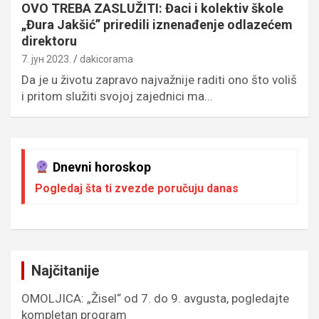
OVO TREBA ZASLUŽITI: Đaci i kolektiv škole
„Đura Jakšić” priredili iznenađenje odlazećem
direktoru
7. јун 2023.
dakicorama
Da je u životu zapravo najvažnije raditi ono što voliš
i pritom služiti svojoj zajednici ma…
Dnevni horoskop
Pogledaj šta ti zvezde poručuju danas
Najčitanije
OMOLJICA: „Žisel“ od 7. do 9. avgusta, pogledajte
kompletan program