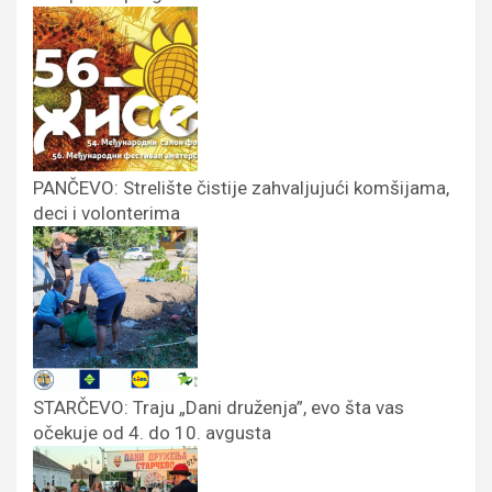
PANČEVO: Strelište čistije zahvaljujući komšijama,
deci i volonterima
STARČEVO: Traju „Dani druženja”, evo šta vas
očekuje od 4. do 10. avgusta