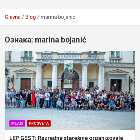
Glavna
Blog
marina bojanić
Ознака:
marina bojanić
MLADI
PROSVETA
LEP GEST: Razredne starešine organizovale