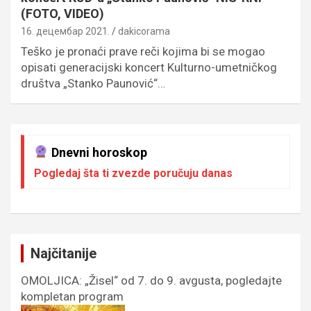
(FOTO, VIDEO)
16. децембар 2021.
dakicorama
Teško je pronaći prave reči kojima bi se mogao
opisati generacijski koncert Kulturno-umetničkog
društva „Stanko Paunović“…
Dnevni horoskop
Pogledaj šta ti zvezde poručuju danas
Najčitanije
OMOLJICA: „Žisel“ od 7. do 9. avgusta, pogledajte
kompletan program