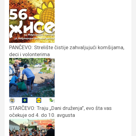
PANČEVO: Strelište čistije zahvaljujući komšijama,
deci i volonterima
STARČEVO: Traju „Dani druženja”, evo šta vas
očekuje od 4. do 10. avgusta