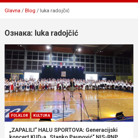
Glavna
Blog
luka radojčić
Ознака:
luka radojčić
FOLKLOR
KULTURA
„ZAPALILI” HALU SPORTOVA: Generacijski
koncert KUD-a „Stanko Paunović“ NIS-RNP