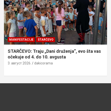
MANIFESTACIJE
STARČEVO
STARČEVO: Traju „Dani druženja”, evo šta vas
očekuje od 4. do 10. avgusta
3. август 2026.
dakicorama