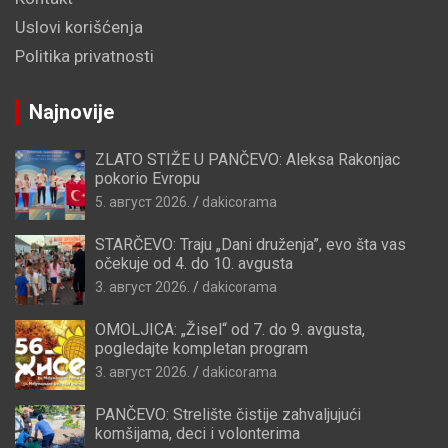
Uslovi korišćenja
Politika privatnosti
Najnovije
ZLATO STIŽE U PANČEVO: Aleksa Rakonjac
pokorio Evropu
5. август 2026.
dakicorama
STARČEVO: Traju „Dani druženja”, evo šta vas
očekuje od 4. do 10. avgusta
3. август 2026.
dakicorama
OMOLJICA: „Žisel“ od 7. do 9. avgusta,
pogledajte kompletan program
3. август 2026.
dakicorama
PANČEVO: Strelište čistije zahvaljujući
komšijama, deci i volonterima