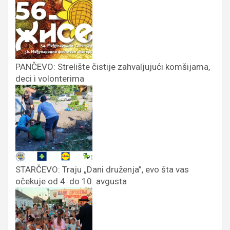
PANČEVO: Strelište čistije zahvaljujući komšijama,
deci i volonterima
STARČEVO: Traju „Dani druženja”, evo šta vas
očekuje od 4. do 10. avgusta