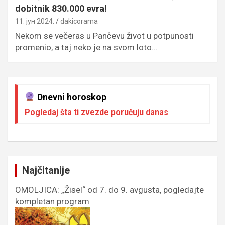
dobitnik 830.000 evra!
11. јун 2024.
dakicorama
Nekom se večeras u Pančevu život u potpunosti
promenio, a taj neko je na svom loto…
Dnevni horoskop
Pogledaj šta ti zvezde poručuju danas
Najčitanije
OMOLJICA: „Žisel“ od 7. do 9. avgusta, pogledajte
kompletan program