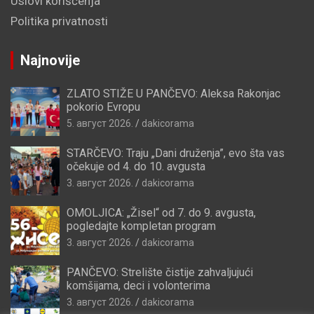
Uslovi korišćenja
Politika privatnosti
Najnovije
ZLATO STIŽE U PANČEVO: Aleksa Rakonjac
pokorio Evropu
5. август 2026.
dakicorama
STARČEVO: Traju „Dani druženja”, evo šta vas
očekuje od 4. do 10. avgusta
3. август 2026.
dakicorama
OMOLJICA: „Žisel“ od 7. do 9. avgusta,
pogledajte kompletan program
3. август 2026.
dakicorama
PANČEVO: Strelište čistije zahvaljujući
komšijama, deci i volonterima
3. август 2026.
dakicorama