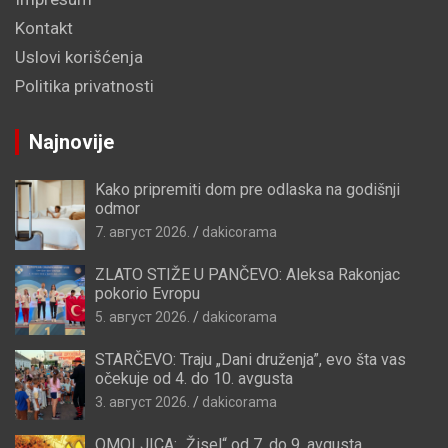
Kontakt
Uslovi korišćenja
Politika privatnosti
Najnovije
Kako pripremiti dom pre odlaska na godišnji
odmor
7. август 2026.
dakicorama
ZLATO STIŽE U PANČEVO: Aleksa Rakonjac
pokorio Evropu
5. август 2026.
dakicorama
STARČEVO: Traju „Dani druženja”, evo šta vas
očekuje od 4. do 10. avgusta
3. август 2026.
dakicorama
OMOLJICA: „Žisel“ od 7. do 9. avgusta,