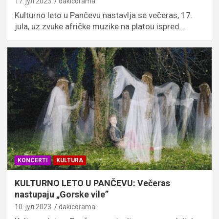
17. јул 2023.
dakicorama
Kulturno leto u Pančevu nastavlja se večeras, 17.
jula, uz zvuke afričke muzike na platou ispred…
KONCERTI
KULTURA
KULTURNO LETO U PANČEVU: Večeras
nastupaju „Gorske vile”
10. јул 2023.
dakicorama