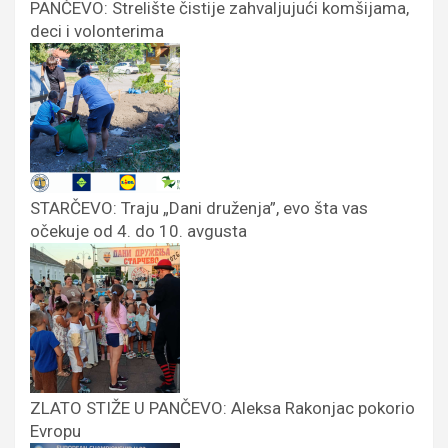
PANČEVO: Strelište čistije zahvaljujući komšijama,
deci i volonterima
STARČEVO: Traju „Dani druženja”, evo šta vas
očekuje od 4. do 10. avgusta
ZLATO STIŽE U PANČEVO: Aleksa Rakonjac pokorio
Evropu