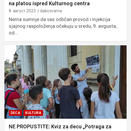
na platou ispred Kulturnog centra
8. август 2023.
dakicorama
Nema sumnje da vas odličan provod i injekcija
sjajnog raspoloženja očekuju u sredu, 9. avgusta,
od…
DECA
KULTURA
NE PROPUSTITE: Kviz za decu „Potraga za