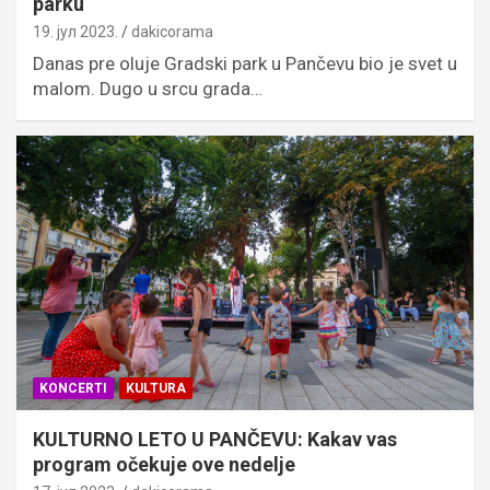
parku
19. јул 2023.
dakicorama
Danas pre oluje Gradski park u Pančevu bio je svet u
malom. Dugo u srcu grada…
KONCERTI
KULTURA
KULTURNO LETO U PANČEVU: Kakav vas
program očekuje ove nedelje