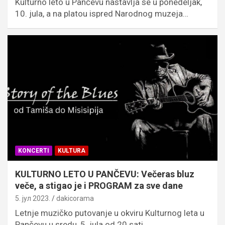
Kulturno leto u Pančevu nastavlja se u ponedeljak,
10. jula, a na platou ispred Narodnog muzeja…
KONCERTI
KULTURA
KULTURNO LETO U PANČEVU: Večeras bluz
veče, a stigao je i PROGRAM za sve dane
5. јул 2023.
dakicorama
Letnje muzičko putovanje u okviru Kulturnog leta u
Pančevu u sredu, 5. jula od 20 sati,…