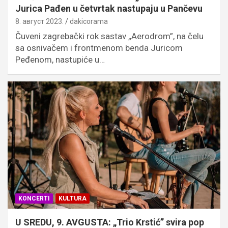
Jurica Pađen u četvrtak nastupaju u Pančevu
8. август 2023.
dakicorama
Čuveni zagrebački rok sastav „Aerodrom”, na čelu
sa osnivačem i frontmenom benda Juricom
Peđenom, nastupiće u…
KONCERTI
KULTURA
U SREDU, 9. AVGUSTA: „Trio Krstić” svira pop