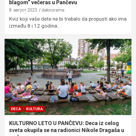
blagom” večeras u Pančevu
8. август 2023.
dakicorama
Kviz koji vaše dete ne bi trebalo da propusti ako ima
između 8 i 12 godina…
DECA
KULTURA
KULTURNO LETO U PANČEVU: Deca iz celog
sveta okupila se na radionici Nikole Dragaša u