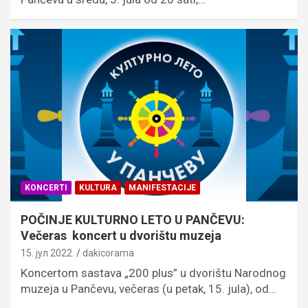
KONCERTI
KULTURA
MANIFESTACIJE
POČINJE KULTURNO LETO U PANČEVU:
Večeras koncert u dvorištu muzeja
15. јул 2022.
dakicorama
Koncertom sastava „200 plus” u dvorištu Narodnog
muzeja u Pančevu, večeras (u petak, 15. jula), od…