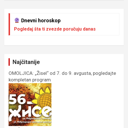
Dnevni horoskop
Pogledaj šta ti zvezde poručuju danas
Najčitanije
OMOLJICA: „Žisel“ od 7. do 9. avgusta, pogledajte
kompletan program