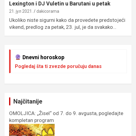
Lexington i DJ Vuletin u Barutani u petak
21. јул 2021.
dakicorama
Ukoliko niste sigurni kako da provedete predstojeći
vikend, predlog za petak, 23. jul, je da svakako…
Dnevni horoskop
Pogledaj šta ti zvezde poručuju danas
Najčitanije
OMOLJICA: „Žisel“ od 7. do 9. avgusta, pogledajte
kompletan program