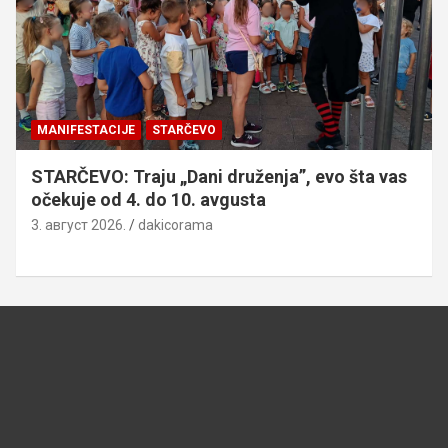
MANIFESTACIJE
STARČEVO
STARČEVO: Traju „Dani druženja”, evo šta vas
očekuje od 4. do 10. avgusta
3. август 2026.
dakicorama