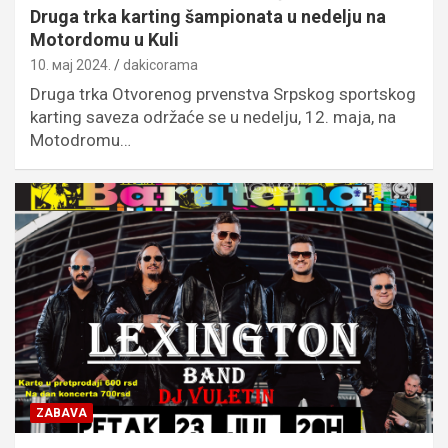
Druga trka karting šampionata u nedelju na
Motordomu u Kuli
10. мај 2024.
dakicorama
Druga trka Otvorenog prvenstva Srpskog sportskog
karting saveza održaće se u nedelju, 12. maja, na
Motodromu…
ZABAVA