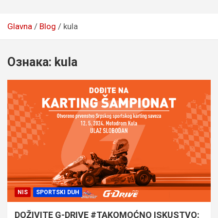
Glavna
Blog
kula
Ознака:
kula
NIS
SPORTSKI DUH
DOŽIVITE G-DRIVE #TAKOMOĆNO ISKUSTVO: