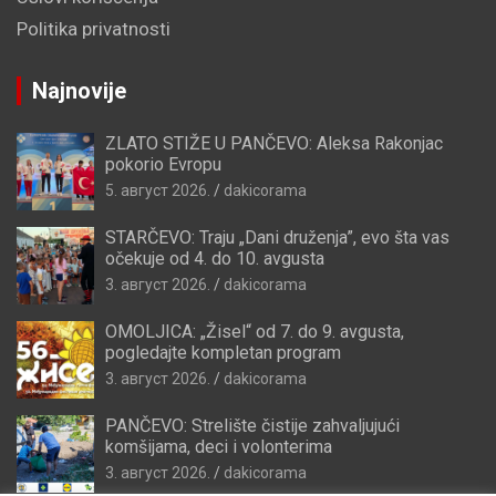
Politika privatnosti
Najnovije
ZLATO STIŽE U PANČEVO: Aleksa Rakonjac
pokorio Evropu
5. август 2026.
dakicorama
STARČEVO: Traju „Dani druženja”, evo šta vas
očekuje od 4. do 10. avgusta
3. август 2026.
dakicorama
OMOLJICA: „Žisel“ od 7. do 9. avgusta,
pogledajte kompletan program
3. август 2026.
dakicorama
PANČEVO: Strelište čistije zahvaljujući
komšijama, deci i volonterima
3. август 2026.
dakicorama