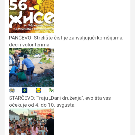
PANČEVO: Strelište čistije zahvaljujući komšijama,
deci i volonterima
STARČEVO: Traju „Dani druženja”, evo šta vas
očekuje od 4. do 10. avgusta