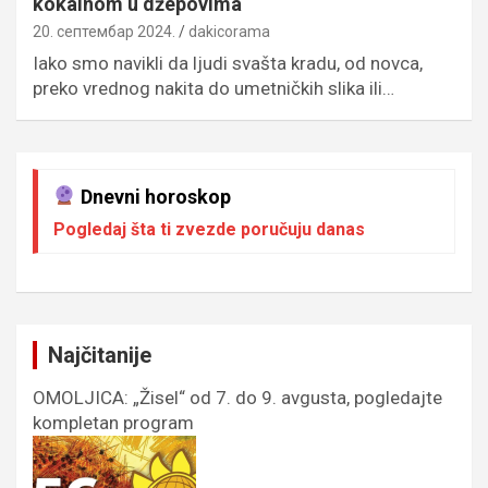
kokainom u džepovima
20. септембар 2024.
dakicorama
Iako smo navikli da ljudi svašta kradu, od novca,
preko vrednog nakita do umetničkih slika ili…
Dnevni horoskop
Pogledaj šta ti zvezde poručuju danas
Najčitanije
OMOLJICA: „Žisel“ od 7. do 9. avgusta, pogledajte
kompletan program