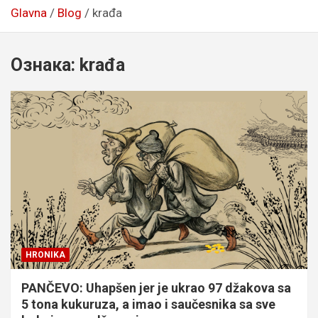
Glavna
Blog
krađa
Ознака:
krađa
HRONIKA
PANČEVO: Uhapšen jer je ukrao 97 džakova sa
5 tona kukuruza, a imao i saučesnika sa sve