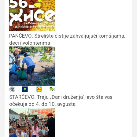
PANČEVO: Strelište čistije zahvaljujući komšijama,
deci i volonterima
STARČEVO: Traju „Dani druženja”, evo šta vas
očekuje od 4. do 10. avgusta