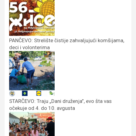
PANČEVO: Strelište čistije zahvaljujući komšijama,
deci i volonterima
STARČEVO: Traju „Dani druženja”, evo šta vas
očekuje od 4. do 10. avgusta