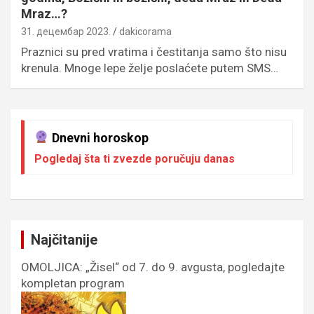
Mraz…?
31. децембар 2023.
dakicorama
Praznici su pred vratima i čestitanja samo što nisu
krenula. Mnoge lepe želje poslaćete putem SMS…
Dnevni horoskop
Pogledaj šta ti zvezde poručuju danas
Najčitanije
OMOLJICA: „Žisel“ od 7. do 9. avgusta, pogledajte
kompletan program