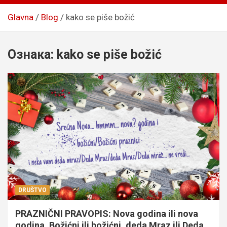
Glavna
Blog
kako se piše božić
Ознака:
kako se piše božić
DRUŠTVO
PRAZNIČNI PRAVOPIS: Nova godina ili nova
godina, Božićni ili božićni, deda Mraz ili Deda