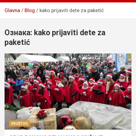
Glavna
Blog
kako prijaviti dete za paketić
Ознака:
kako prijaviti dete za
paketić
DRUŠTVO