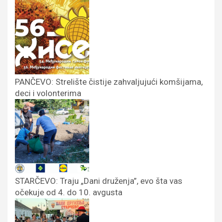
PANČEVO: Strelište čistije zahvaljujući komšijama,
deci i volonterima
STARČEVO: Traju „Dani druženja”, evo šta vas
očekuje od 4. do 10. avgusta