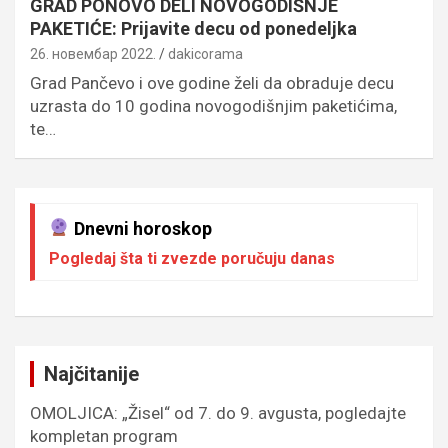
GRAD PONOVO DELI NOVOGODIŠNJE
PAKETIĆE: Prijavite decu od ponedeljka
26. новембар 2022.
dakicorama
Grad Pančevo i ove godine želi da obraduje decu
uzrasta do 10 godina novogodišnjim paketićima,
te…
Dnevni horoskop
Pogledaj šta ti zvezde poručuju danas
Najčitanije
OMOLJICA: „Žisel“ od 7. do 9. avgusta, pogledajte
kompletan program