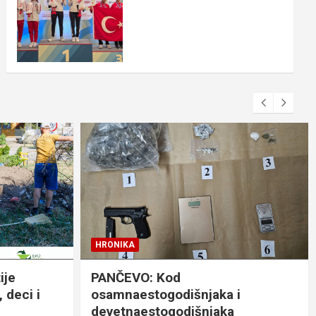
HRONIKA
ije
PANČEVO: Kod
 deci i
osamnaestogodišnjaka i
devetnaestogodišnjaka