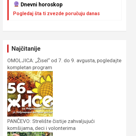
Dnevni horoskop
Pogledaj šta ti zvezde poručuju danas
Najčitanije
OMOLJICA: „Žisel“ od 7. do 9. avgusta, pogledajte
kompletan program
PANČEVO: Strelište čistije zahvaljujući
komšijama, deci i volonterima