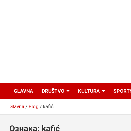
GLAVNA
DRUŠTVO
KULTURA
SPORT
Glavna
Blog
kafić
Ознака:
kafić