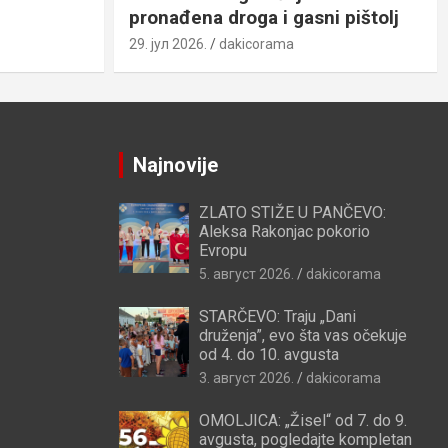
pronađena droga i gasni pištolj
29. јул 2026.
dakicorama
Najnovije
ZLATO STIŽE U PANČEVO:
Aleksa Rakonjac pokorio
Evropu
5. август 2026.
dakicorama
STARČEVO: Traju „Dani
druženja”, evo šta vas očekuje
od 4. do 10. avgusta
3. август 2026.
dakicorama
OMOLJICA: „Žisel“ od 7. do 9.
avgusta, pogledajte kompletan