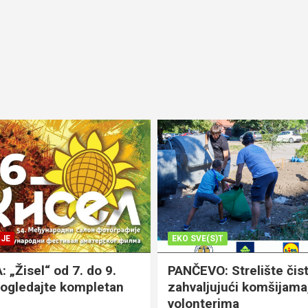
JE
EKO SVE(S)T
„Žisel“ od 7. do 9.
PANČEVO: Strelište čist
pogledajte kompletan
zahvaljujući komšijama,
volonterima