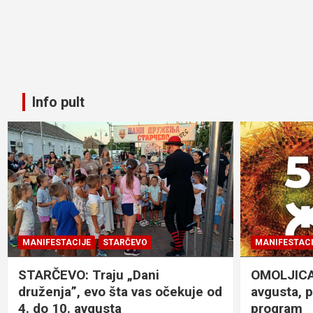
Info pult
MANIFESTACIJE
STARČEVO
MANIFESTACI
STARČEVO: Traju „Dani
OMOLJICA: 
druženja”, evo šta vas očekuje od
avgusta, 
4. do 10. avgusta
program