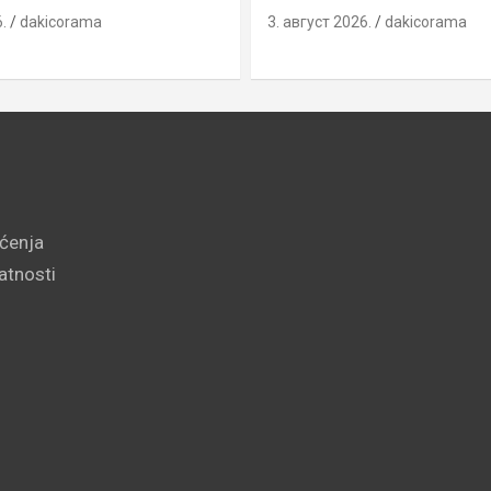
.
dakicorama
3. август 2026.
dakicorama
šćenja
vatnosti