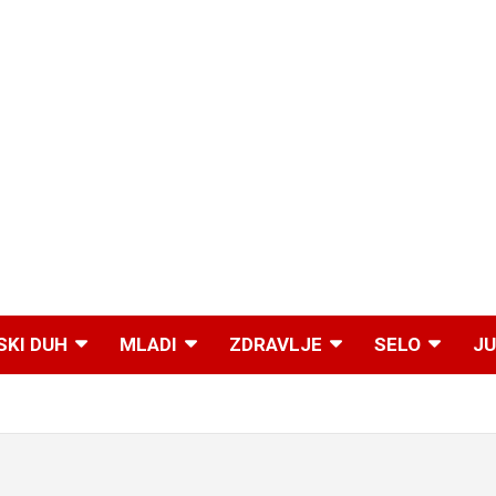
SKI DUH
MLADI
ZDRAVLJE
SELO
JU