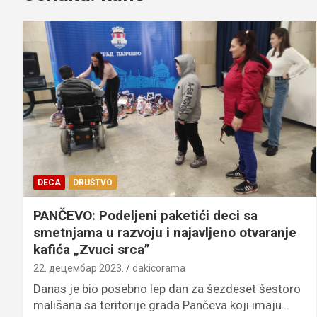
DECA
DRUŠTVO
PANČEVO: Podeljeni paketići deci sa
smetnjama u razvoju i najavljeno otvaranje
kafića „Zvuci srca”
22. децембар 2023.
dakicorama
Danas je bio posebno lep dan za šezdeset šestoro
mališana sa teritorije grada Pančeva koji imaju…