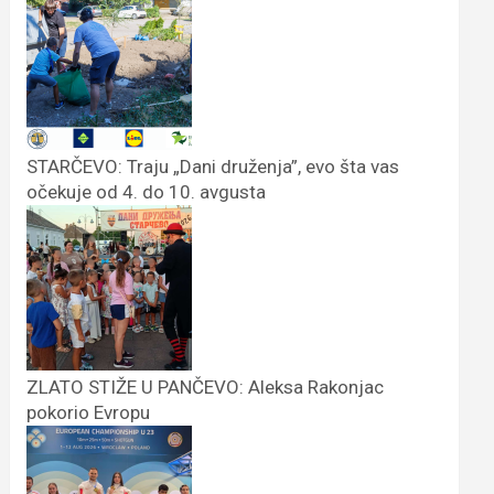
STARČEVO: Traju „Dani druženja”, evo šta vas
očekuje od 4. do 10. avgusta
ZLATO STIŽE U PANČEVO: Aleksa Rakonjac
pokorio Evropu