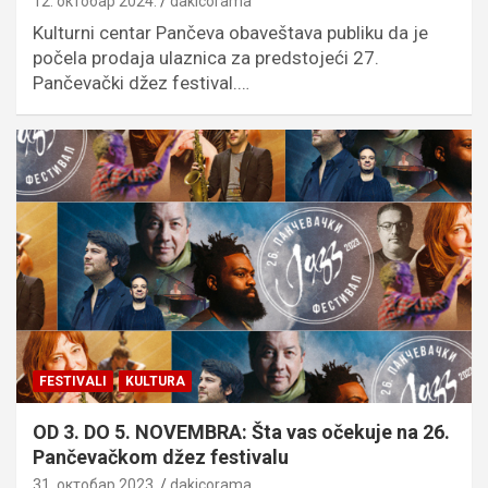
12. октобар 2024.
dakicorama
Kulturni centar Pančeva obaveštava publiku da je
počela prodaja ulaznica za predstojeći 27.
Pančevački džez festival.…
FESTIVALI
KULTURA
OD 3. DO 5. NOVEMBRA: Šta vas očekuje na 26.
Pančevačkom džez festivalu
31. октобар 2023.
dakicorama