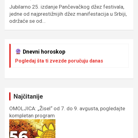
Jubilarno 25. izdanje Pančevačkog džez festivala,
jedne od najprestižnijih džez manifestacija u Srbiji,
održaće se od…
Dnevni horoskop
Pogledaj šta ti zvezde poručuju danas
Najčitanije
OMOLJICA: „Žisel“ od 7. do 9. avgusta, pogledajte
kompletan program