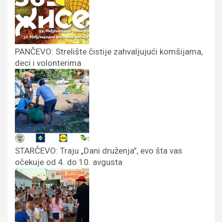
PANČEVO: Strelište čistije zahvaljujući komšijama,
deci i volonterima
STARČEVO: Traju „Dani druženja”, evo šta vas
očekuje od 4. do 10. avgusta