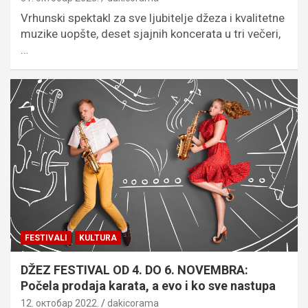
Vrhunski spektakl za sve ljubitelje džeza i kvalitetne
muzike uopšte, deset sjajnih koncerata u tri večeri,
…
FESTIVALI
KULTURA
DŽEZ FESTIVAL OD 4. DO 6. NOVEMBRA:
Počela prodaja karata, a evo i ko sve nastupa
12. октобар 2022.
dakicorama