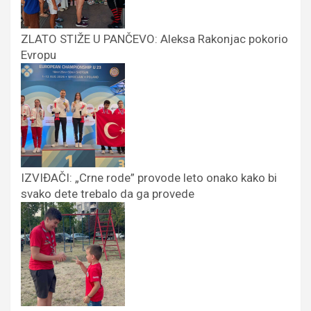
ZLATO STIŽE U PANČEVO: Aleksa Rakonjac pokorio
Evropu
IZVIĐAČI: „Crne rode” provode leto onako kako bi
svako dete trebalo da ga provede