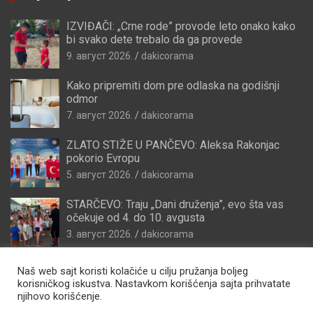
IZVIĐAČI: „Crne rode” provode leto onako kako
bi svako dete trebalo da ga provede
9. август 2026.
dakicorama
Kako pripremiti dom pre odlaska na godišnji
odmor
7. август 2026.
dakicorama
ZLATO STIŽE U PANČEVO: Aleksa Rakonjac
pokorio Evropu
5. август 2026.
dakicorama
STARČEVO: Traju „Dani druženja”, evo šta vas
očekuje od 4. do 10. avgusta
3. август 2026.
dakicorama
Naš web sajt koristi kolačiće u cilju pružanja boljeg
korisničkog iskustva. Nastavkom korišćenja sajta prihvatate
njihovo korišćenje.