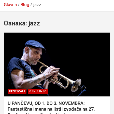
Glavna
Blog
jazz
Ознака:
jazz
FESTIVALI
GEN Z INFO
U PANČEVU, OD 1. DO 3. NOVEMBRA:
Fantastična imena na listi izvođača na 27.