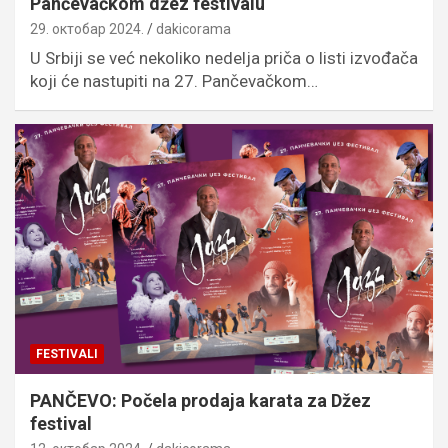
Pančevačkom džez festivalu
29. октобар 2024.
dakicorama
U Srbiji se već nekoliko nedelja priča o listi izvođača
koji će nastupiti na 27. Pančevačkom…
FESTIVALI
PANČEVO: Počela prodaja karata za Džez
festival