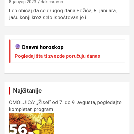
8. јануар 2023.
dakicorama
Lep običaj da se drugog dana Božića, 8. januara,
jašu konji kroz selo ispoštovan je i…
Dnevni horoskop
Pogledaj šta ti zvezde poručuju danas
Najčitanije
OMOLJICA: „Žisel“ od 7. do 9. avgusta, pogledajte
kompletan program