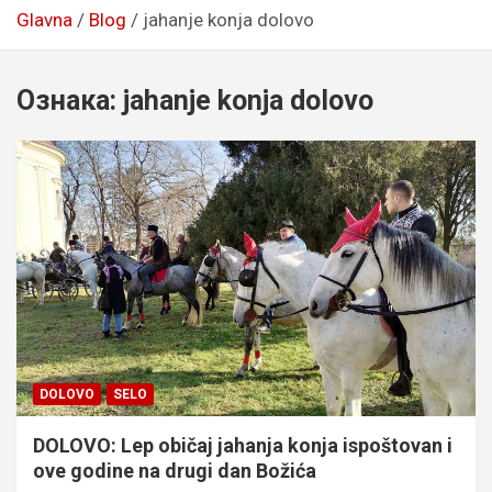
Glavna
Blog
jahanje konja dolovo
Ознака:
jahanje konja dolovo
DOLOVO
SELO
DOLOVO: Lep običaj jahanja konja ispoštovan i
ove godine na drugi dan Božića