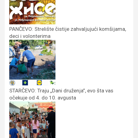
PANČEVO: Strelište čistije zahvaljujući komšijama,
deci i volonterima
STARČEVO: Traju „Dani druženja”, evo šta vas
očekuje od 4. do 10. avgusta