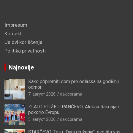
Impresum
Kontakt
Uslovi korišćenja
Politika privatnosti
Najnovije
Kako pripremiti dom pre odlaska na godišnji
odmor
7. август 2026.
dakicorama
ZLATO STIŽE U PANČEVO: Aleksa Rakonjac
pokorio Evropu
5. август 2026.
dakicorama
STARČEVO: Traju „Dani druženja”, evo šta vas