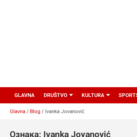
GLAVNA
DRUŠTVO
KULTURA
SPORT
Glavna
Blog
Ivanka Jovanović
Ознака:
Ivanka Jovanović