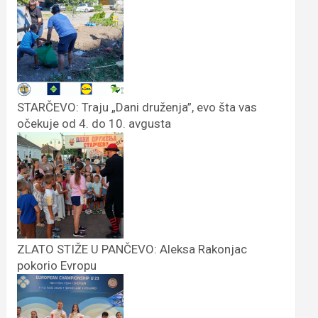
STARČEVO: Traju „Dani druženja”, evo šta vas
očekuje od 4. do 10. avgusta
ZLATO STIŽE U PANČEVO: Aleksa Rakonjac
pokorio Evropu