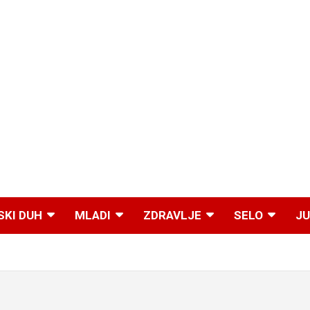
SKI DUH
MLADI
ZDRAVLJE
SELO
JU