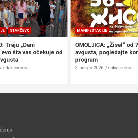
JE
STARČEVO
MANIFESTACIJE
 Traju „Dani
OMOLJICA: „Žisel“ od 7
 evo šta vas očekuje od
avgusta, pogledajte k
avgusta
program
.
dakicorama
3. август 2026.
dakicorama
šćenja