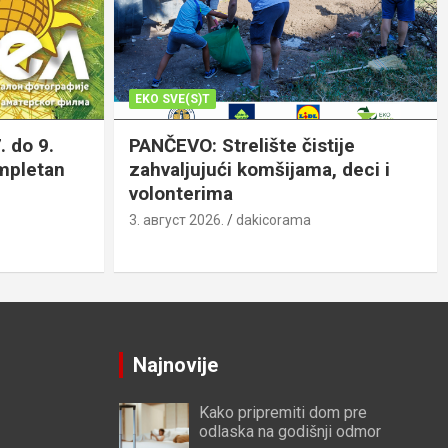
EKO SVE(S)T
. do 9.
PANČEVO: Strelište čistije
ompletan
zahvaljujući komšijama, deci i
volonterima
3. август 2026.
dakicorama
Najnovije
Kako pripremiti dom pre
odlaska na godišnji odmor