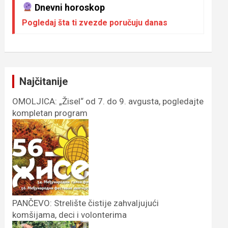
Dnevni horoskop
Pogledaj šta ti zvezde poručuju danas
Najčitanije
OMOLJICA: „Žisel“ od 7. do 9. avgusta, pogledajte
kompletan program
PANČEVO: Strelište čistije zahvaljujući
komšijama, deci i volonterima