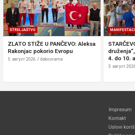
STRELJAŠTVO
MANIFESTACI
ZLATO STIŽE U PANČEVO: Aleksa
STARČEVO:
Rakonjac pokorio Evropu
druženja”,
4. do 10. 
5. август 2026.
dakicorama
3. август 2026
Impresum
Kontakt
Uslovi kori