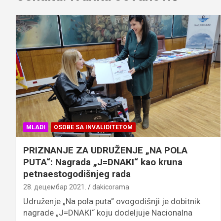
MLADI
OSOBE SA INVALIDITETOM
PRIZNANJE ZA UDRUŽENJE „NA POLA
PUTA“: Nagrada „J=DNAКI“ kao kruna
petnaestogodišnjeg rada
28. децембар 2021.
dakicorama
Udruženje „Na pola puta“ ovogodišnji je dobitnik
nagrade „J=DNAКI“ koju dodeljuje Nacionalna