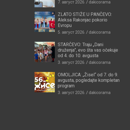
7. август 2026.
dakicorama
ZLATO STIŽE U PANČEVO:
Aleksa Rakonjac pokorio
Evropu
5. август 2026.
dakicorama
STARČEVO: Traju „Dani
druženja”, evo šta vas očekuje
od 4. do 10. avgusta
3. август 2026.
dakicorama
OMOLJICA: „Žisel“ od 7. do 9.
avgusta, pogledajte kompletan
program
3. август 2026.
dakicorama