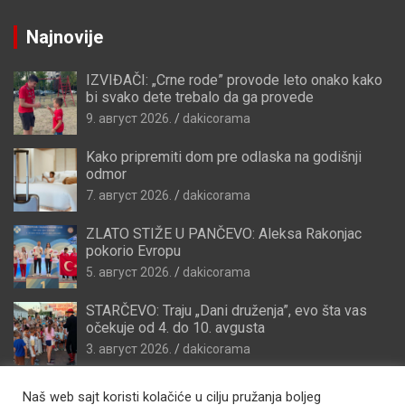
Najnovije
IZVIĐAČI: „Crne rode” provode leto onako kako
bi svako dete trebalo da ga provede
9. август 2026.
dakicorama
Kako pripremiti dom pre odlaska na godišnji
odmor
7. август 2026.
dakicorama
ZLATO STIŽE U PANČEVO: Aleksa Rakonjac
pokorio Evropu
5. август 2026.
dakicorama
STARČEVO: Traju „Dani druženja”, evo šta vas
očekuje od 4. do 10. avgusta
3. август 2026.
dakicorama
Naš web sajt koristi kolačiće u cilju pružanja boljeg