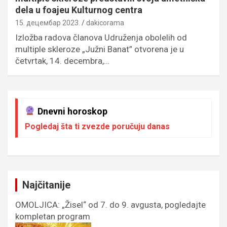
dela u foajeu Kulturnog centra
15. децембар 2023.
dakicorama
Izložba radova članova Udruženja obolelih od
multiple skleroze „Južni Banat” otvorena je u
četvrtak, 14. decembra,…
Dnevni horoskop
Pogledaj šta ti zvezde poručuju danas
Najčitanije
OMOLJICA: „Žisel“ od 7. do 9. avgusta, pogledajte
kompletan program