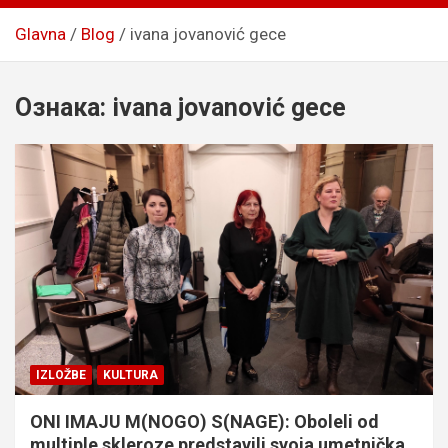
Glavna
Blog
ivana jovanović gece
Ознака:
ivana jovanović gece
IZLOŽBE
KULTURA
ONI IMAJU M(NOGO) S(NAGE): Oboleli od
multiple skleroze predstavili svoja umetnička