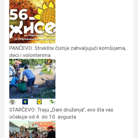
PANČEVO: Strelište čistije zahvaljujući komšijama,
deci i volonterima
STARČEVO: Traju „Dani druženja”, evo šta vas
očekuje od 4. do 10. avgusta