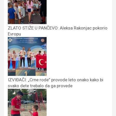
ZLATO STIŽE U PANČEVO: Aleksa Rakonjac pokorio
Evropu
IZVIĐAČI: „Crne rode” provode leto onako kako bi
svako dete trebalo da ga provede