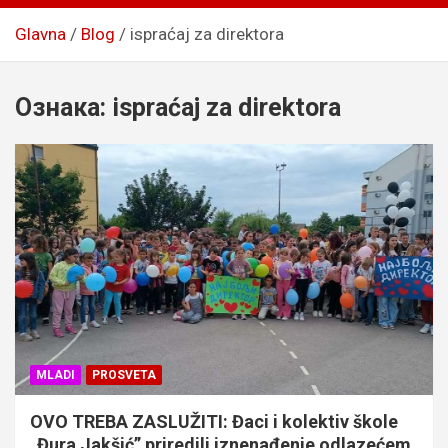
Glavna
Blog
ispraćaj za direktora
Ознака:
ispraćaj za direktora
MLADI
PROSVETA
OVO TREBA ZASLUŽITI: Đaci i kolektiv škole
„Đura Jakšić” priredili iznenađenje odlazećem