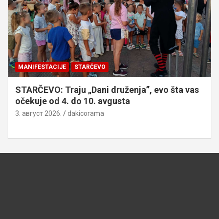
MANIFESTACIJE
STARČEVO
STARČEVO: Traju „Dani druženja”, evo šta vas
očekuje od 4. do 10. avgusta
3. август 2026.
dakicorama