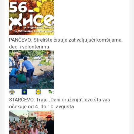
PANČEVO: Strelište čistije zahvaljujući komšijama,
deci i volonterima
STARČEVO: Traju „Dani druženja”, evo šta vas
očekuje od 4. do 10. avgusta