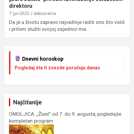
direktoru
7. јун 2023.
dakicorama
Da je u životu zapravo najvažnije raditi ono što voliš
i pritom služiti svojoj zajednici ma…
Dnevni horoskop
Pogledaj šta ti zvezde poručuju danas
Najčitanije
OMOLJICA: „Žisel“ od 7. do 9. avgusta, pogledajte
kompletan program