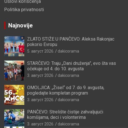
Uslovi korišćenja
Politika privatnosti
Najnovije
ZLATO STIŽE U PANČEVO: Aleksa Rakonjac
pokorio Evropu
5. август 2026.
dakicorama
STARČEVO: Traju „Dani druženja”, evo šta vas
očekuje od 4. do 10. avgusta
3. август 2026.
dakicorama
OMOLJICA: „Žisel“ od 7. do 9. avgusta,
pogledajte kompletan program
3. август 2026.
dakicorama
PANČEVO: Strelište čistije zahvaljujući
komšijama, deci i volonterima
3. август 2026.
dakicorama