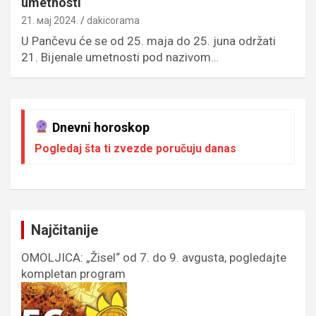
umetnosti
21. мај 2024.
dakicorama
U Pančevu će se od 25. maja do 25. juna održati
21. Bijenale umetnosti pod nazivom…
Dnevni horoskop
Pogledaj šta ti zvezde poručuju danas
Najčitanije
OMOLJICA: „Žisel“ od 7. do 9. avgusta, pogledajte
kompletan program