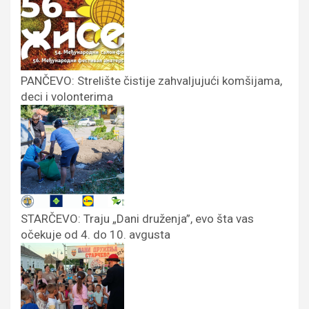
PANČEVO: Strelište čistije zahvaljujući komšijama,
deci i volonterima
STARČEVO: Traju „Dani druženja”, evo šta vas
očekuje od 4. do 10. avgusta