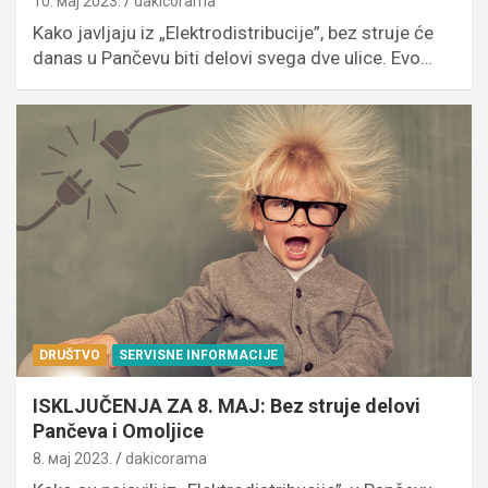
10. мај 2023.
dakicorama
Kako javljaju iz „Elektrodistribucije”, bez struje će
danas u Pančevu biti delovi svega dve ulice. Evo…
DRUŠTVO
SERVISNE INFORMACIJE
ISKLJUČENJA ZA 8. MAJ: Bez struje delovi
Pančeva i Omoljice
8. мај 2023.
dakicorama