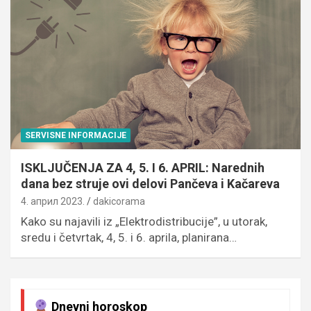
SERVISNE INFORMACIJE
ISKLJUČENJA ZA 4, 5. I 6. APRIL: Narednih
dana bez struje ovi delovi Pančeva i Kačareva
4. април 2023.
dakicorama
Kako su najavili iz „Elektrodistribucije”, u utorak,
sredu i četvrtak, 4, 5. i 6. aprila, planirana…
Dnevni horoskop