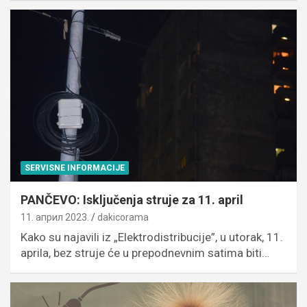
SERVISNE INFORMACIJE
PANČEVO: Isključenja struje za 11. april
11. април 2023.
dakicorama
Kako su najavili iz „Elektrodistribucije”, u utorak, 11.
aprila, bez struje će u prepodnevnim satima biti…