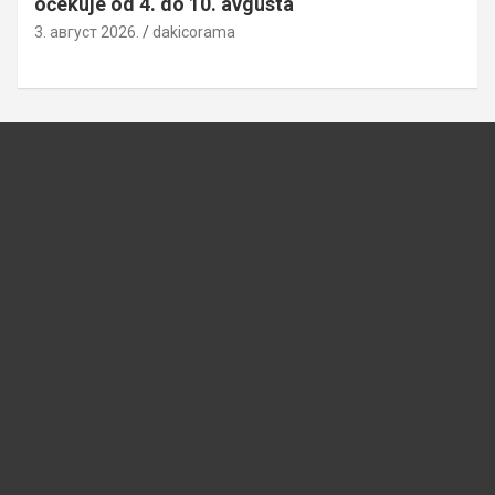
očekuje od 4. do 10. avgusta
3. август 2026.
dakicorama