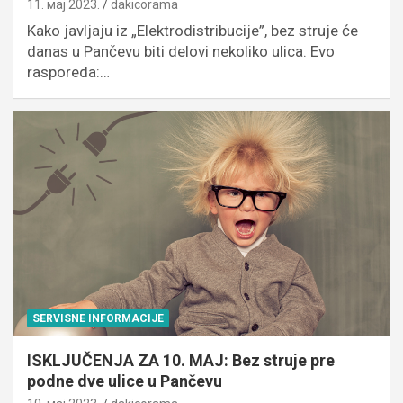
11. мај 2023.
dakicorama
Kako javljaju iz „Elektrodistribucije”, bez struje će
danas u Pančevu biti delovi nekoliko ulica. Evo
rasporeda:…
SERVISNE INFORMACIJE
ISKLJUČENJA ZA 10. MAJ: Bez struje pre
podne dve ulice u Pančevu