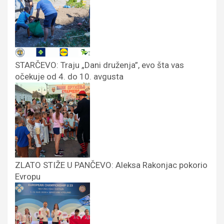
STARČEVO: Traju „Dani druženja”, evo šta vas
očekuje od 4. do 10. avgusta
ZLATO STIŽE U PANČEVO: Aleksa Rakonjac pokorio
Evropu