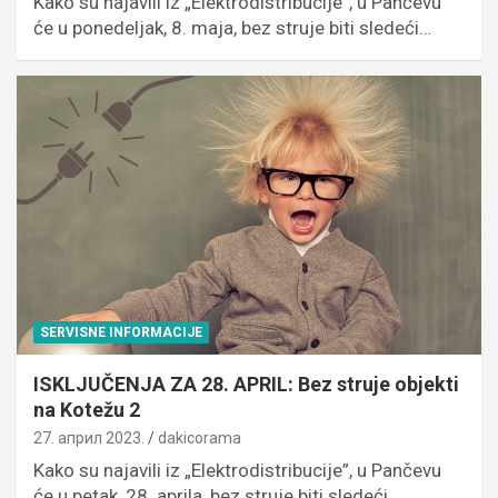
Kako su najavili iz „Elektrodistribucije”, u Pančevu
će u ponedeljak, 8. maja, bez struje biti sledeći…
SERVISNE INFORMACIJE
ISKLJUČENJA ZA 28. APRIL: Bez struje objekti
na Kotežu 2
27. април 2023.
dakicorama
Kako su najavili iz „Elektrodistribucije”, u Pančevu
će u petak, 28. aprila, bez struje biti sledeći…