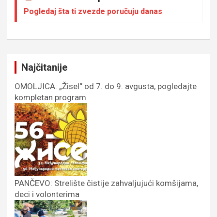
Pogledaj šta ti zvezde poručuju danas
Najčitanije
OMOLJICA: „Žisel“ od 7. do 9. avgusta, pogledajte
kompletan program
PANČEVO: Strelište čistije zahvaljujući komšijama,
deci i volonterima