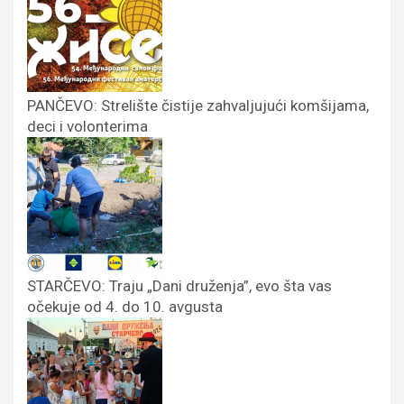
PANČEVO: Strelište čistije zahvaljujući komšijama,
deci i volonterima
STARČEVO: Traju „Dani druženja”, evo šta vas
očekuje od 4. do 10. avgusta