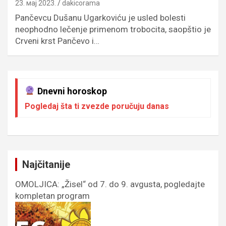
23. мај 2023.
dakicorama
Pančevcu Dušanu Ugarkoviću je usled bolesti
neophodno lečenje primenom trobocita, saopštio je
Crveni krst Pančevo i…
Dnevni horoskop
Pogledaj šta ti zvezde poručuju danas
Najčitanije
OMOLJICA: „Žisel“ od 7. do 9. avgusta, pogledajte
kompletan program