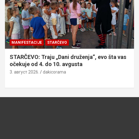
MANIFESTACIJE
STARČEVO
STARČEVO: Traju „Dani druženja”, evo šta vas
očekuje od 4. do 10. avgusta
3. август 2026.
dakicorama