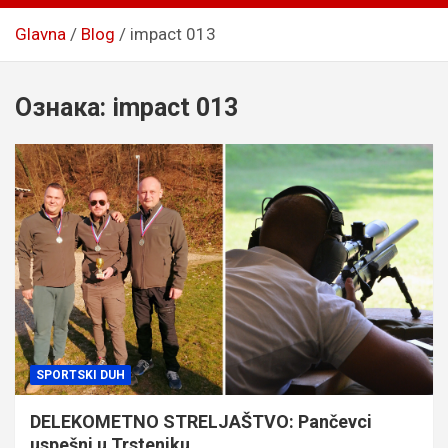
Glavna
Blog
impact 013
Ознака:
impact 013
SPORTSKI DUH
DELEKOMETNO STRELJAŠTVO: Pančevci
uspešni u Trsteniku