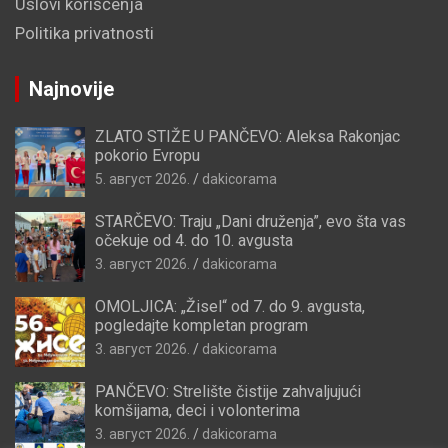
Uslovi korišćenja
Politika privatnosti
Najnovije
ZLATO STIŽE U PANČEVO: Aleksa Rakonjac
pokorio Evropu
5. август 2026.
dakicorama
STARČEVO: Traju „Dani druženja”, evo šta vas
očekuje od 4. do 10. avgusta
3. август 2026.
dakicorama
OMOLJICA: „Žisel“ od 7. do 9. avgusta,
pogledajte kompletan program
3. август 2026.
dakicorama
PANČEVO: Strelište čistije zahvaljujući
komšijama, deci i volonterima
3. август 2026.
dakicorama