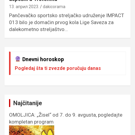
13. април 2023.
dakicorama
Pančevačko sportsko streljačko udruženje IMPACT
013 bilo je domaćin prvog kola Lige Saveza za
dalekometno streljaštvo…
Dnevni horoskop
Pogledaj šta ti zvezde poručuju danas
Najčitanije
OMOLJICA: „Žisel“ od 7. do 9. avgusta, pogledajte
kompletan program