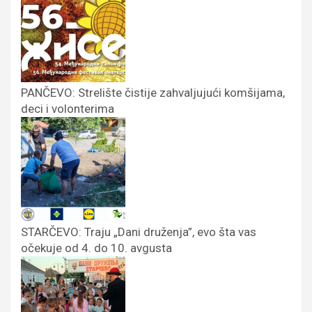
PANČEVO: Strelište čistije zahvaljujući komšijama,
deci i volonterima
STARČEVO: Traju „Dani druženja”, evo šta vas
očekuje od 4. do 10. avgusta