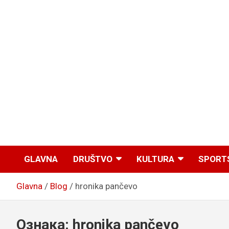
GLAVNA
DRUŠTVO
KULTURA
SPORT
Glavna
Blog
hronika pančevo
Ознака:
hronika pančevo