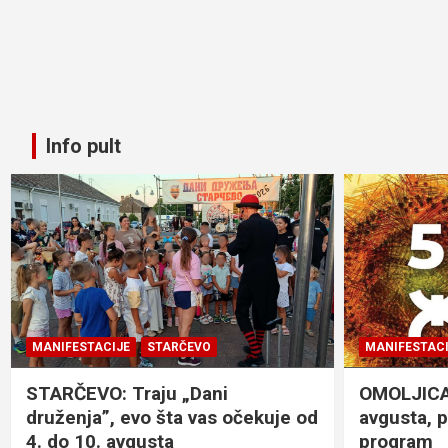
Info pult
MANIFESTACIJE
STARČEVO
MANIFESTACI
STARČEVO: Traju „Dani
OMOLJICA: 
druženja”, evo šta vas očekuje od
avgusta, 
4. do 10. avgusta
program