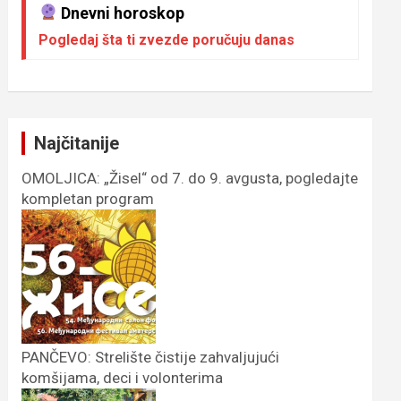
Dnevni horoskop
Pogledaj šta ti zvezde poručuju danas
Najčitanije
OMOLJICA: „Žisel“ od 7. do 9. avgusta, pogledajte
kompletan program
PANČEVO: Strelište čistije zahvaljujući
komšijama, deci i volonterima