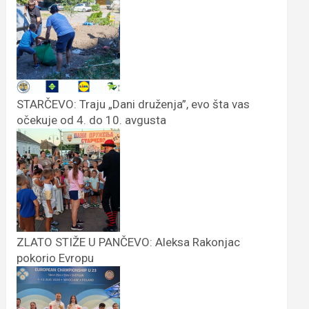
STARČEVO: Traju „Dani druženja”, evo šta vas
očekuje od 4. do 10. avgusta
ZLATO STIŽE U PANČEVO: Aleksa Rakonjac
pokorio Evropu