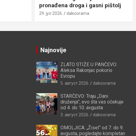
pronađena droga i gasni pištolj
29. јул 2026.
dakicorama
Najnovije
ZLATO STIŽE U PANČEVO:
Aleksa Rakonjac pokorio
Evropu
5. август 2026.
dakicorama
STARČEVO: Traju „Dani
druženja”, evo šta vas očekuje
od 4. do 10. avgusta
3. август 2026.
dakicorama
OMOLJICA: „Žisel“ od 7. do 9.
avgusta, pogledajte kompletan