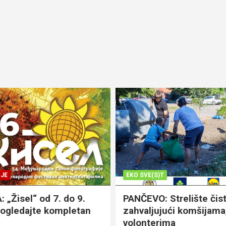
JE
EKO SVE(S)T
„Žisel“ od 7. do 9.
PANČEVO: Strelište čist
pogledajte kompletan
zahvaljujući komšijama,
volonterima