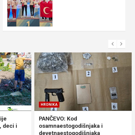
HRONIKA
ije
PANČEVO: Kod
 deci i
osamnaestogodišnjaka i
devetnaestogodišnjaka