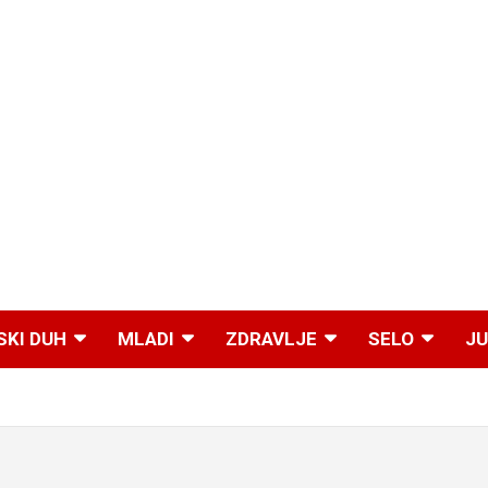
SKI DUH
MLADI
ZDRAVLJE
SELO
JU