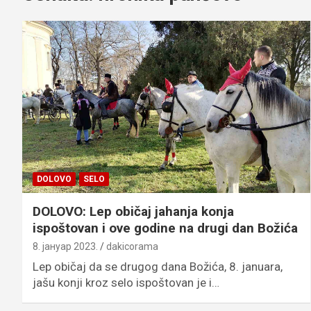
DOLOVO
SELO
DOLOVO: Lep običaj jahanja konja
ispoštovan i ove godine na drugi dan Božića
8. јануар 2023.
dakicorama
Lep običaj da se drugog dana Božića, 8. januara,
jašu konji kroz selo ispoštovan je i…