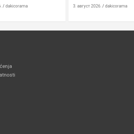
.
dakicorama
3. август 2026.
dakicorama
šćenja
vatnosti