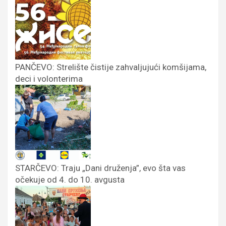
PANČEVO: Strelište čistije zahvaljujući komšijama,
deci i volonterima
STARČEVO: Traju „Dani druženja”, evo šta vas
očekuje od 4. do 10. avgusta