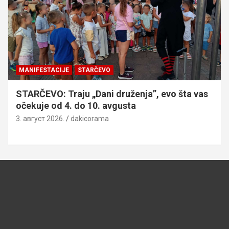
MANIFESTACIJE
STARČEVO
STARČEVO: Traju „Dani druženja”, evo šta vas
očekuje od 4. do 10. avgusta
3. август 2026.
dakicorama