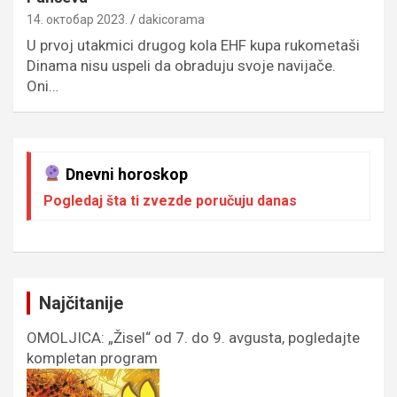
14. октобар 2023.
dakicorama
U prvoj utakmici drugog kola EHF kupa rukometaši
Dinama nisu uspeli da obraduju svoje navijače.
Oni…
Dnevni horoskop
Pogledaj šta ti zvezde poručuju danas
Najčitanije
OMOLJICA: „Žisel“ od 7. do 9. avgusta, pogledajte
kompletan program