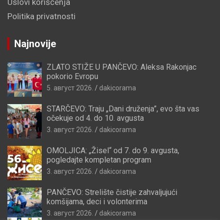
Uslovi korišćenja
Politika privatnosti
Najnovije
ZLATO STIŽE U PANČEVO: Aleksa Rakonjac
pokorio Evropu
5. август 2026.
dakicorama
STARČEVO: Traju „Dani druženja”, evo šta vas
očekuje od 4. do 10. avgusta
3. август 2026.
dakicorama
OMOLJICA: „Žisel“ od 7. do 9. avgusta,
pogledajte kompletan program
3. август 2026.
dakicorama
PANČEVO: Strelište čistije zahvaljujući
komšijama, deci i volonterima
3. август 2026.
dakicorama