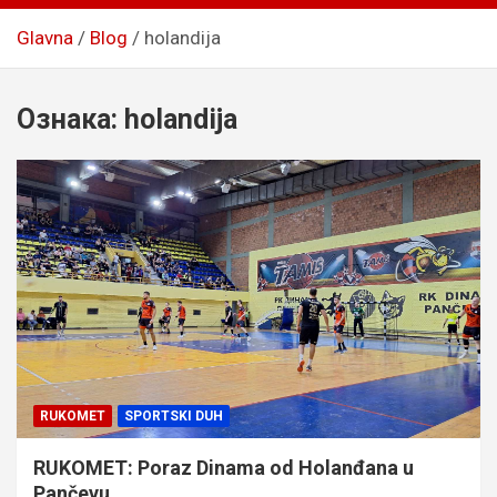
Glavna
Blog
holandija
Ознака:
holandija
RUKOMET
SPORTSKI DUH
RUKOMET: Poraz Dinama od Holanđana u
Pančevu