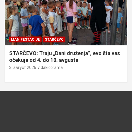
MANIFESTACIJE
STARČEVO
STARČEVO: Traju „Dani druženja”, evo šta vas
očekuje od 4. do 10. avgusta
3. август 2026.
dakicorama