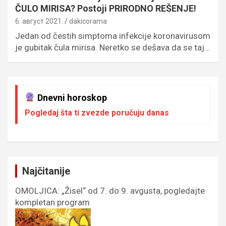
ČULO MIRISA? Postoji PRIRODNO REŠENJE!
6. август 2021.
dakicorama
Jedan od čestih simptoma infekcije koronavirusom
je gubitak čula mirisa. Neretko se dešava da se taj…
Dnevni horoskop
Pogledaj šta ti zvezde poručuju danas
Najčitanije
OMOLJICA: „Žisel“ od 7. do 9. avgusta, pogledajte
kompletan program