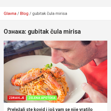
Glavna
Blog
gubitak čula mirisa
Ознака:
gubitak čula mirisa
ZDRAVLJE
ZELENA APOTEKA
Preležali ste kovid i još vam se nije vratilo