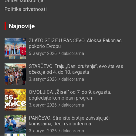
Uslovi korišćenja
Politika privatnosti
Najnovije
ZLATO STIŽE U PANČEVO: Aleksa Rakonjac
pokorio Evropu
5. август 2026.
dakicorama
STARČEVO: Traju „Dani druženja”, evo šta vas
očekuje od 4. do 10. avgusta
3. август 2026.
dakicorama
OMOLJICA: „Žisel“ od 7. do 9. avgusta,
pogledajte kompletan program
3. август 2026.
dakicorama
PANČEVO: Strelište čistije zahvaljujući
komšijama, deci i volonterima
3. август 2026.
dakicorama