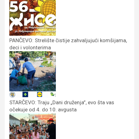
PANČEVO: Strelište čistije zahvaljujući komšijama,
deci i volonterima
STARČEVO: Traju „Dani druženja”, evo šta vas
očekuje od 4. do 10. avgusta